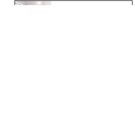
浴室
¥309,760
トイレ
¥177,100
洗面化粧台
¥36,300
リノベーション
¥8,783,500~
外装
¥1,024,000~