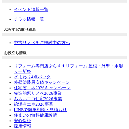
イベント情報一覧
チラシ情報一覧
ぷらす1の取り組み
中古リノベをご検討中の方へ
お役立ち情報
リフォーム専門店ぷらす１リフォーム 屋根・外壁・水廻
り一新祭
水まわり4点パック
外壁塗装最安値キャンペーン
住宅省エネ2026キャンペーン
先進的窓リノベ2026事業
みらいエコ住宅2026事業
給湯省エネ2026事業
LINEで簡単相談・見積もり
住まいの無料健康診断
安心保証
採用情報