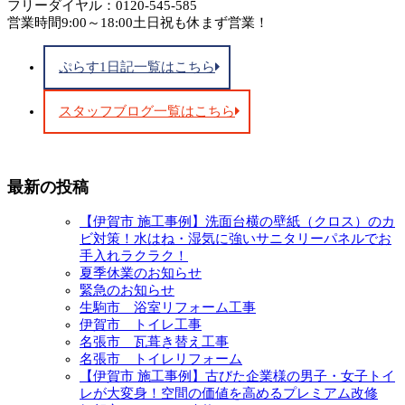
フリーダイヤル：0120-545-585
営業時間9:00～18:00土日祝も休まず営業！
ぷらす1日記一覧はこちら
スタッフブログ一覧はこちら
最新の投稿
【伊賀市 施工事例】洗面台横の壁紙（クロス）のカ
ビ対策！水はね・湿気に強いサニタリーパネルでお
手入れラクラク！
夏季休業のお知らせ
緊急のお知らせ
生駒市 浴室リフォーム工事
伊賀市 トイレ工事
名張市 瓦葺き替え工事
名張市 トイレリフォーム
【伊賀市 施工事例】古びた企業様の男子・女子トイ
レが大変身！空間の価値を高めるプレミアム改修