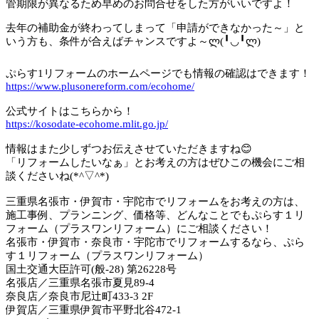
管期限が異なるため早めのお問合せをした方がいいですよ！
去年の補助金が終わってしまって「申請ができなかった～」と
いう方も、条件が合えばチャンスですよ～ლ(╹◡╹ლ)
ぷらす1リフォームのホームページでも情報の確認はできます！
https://www.plusonereform.com/ecohome/
公式サイトはこちらから！
https://kosodate-ecohome.mlit.go.jp/
情報はまた少しずつお伝えさせていただきますね😊
「リフォームしたいなぁ」とお考えの方はぜひこの機会にご相
談くださいね(*^▽^*)
三重県名張市・伊賀市・宇陀市でリフォームをお考えの方は、
施工事例、プランニング、価格等、どんなことでもぷらす１リ
フォーム（プラスワンリフォーム）にご相談ください！
名張市・伊賀市・奈良市・宇陀市でリフォームするなら、ぷら
す１リフォーム（プラスワンリフォーム）
国土交通大臣許可(般-28) 第26228号
名張店／三重県名張市夏見89-4
奈良店／奈良市尼辻町433-3 2F
伊賀店／三重県伊賀市平野北谷472-1