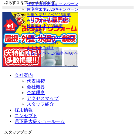
を
ニ
ぷらす１リフォームについて
外壁塗装最安値キャンペーン
展
ュ
住宅省エネ2026キャンペーン
開
ー
先進的窓リノベ2026事業
を
みらいエコ住宅2026事業
展
給湯省エネ2026事業
開
安心保証
お得なリフォームメニュー
リフォームの流れ
よくあるご質問
中古リノベをご検討中の方へ
会社案内
代表挨拶
会社概要
企業理念
アクセスマップ
スタッフ紹介
採用情報
コンセプト
県下最大級ショールーム
スタッフブログ