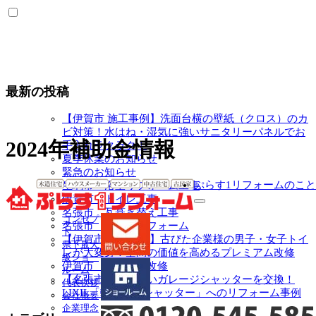
最新の投稿
【伊賀市 施工事例】洗面台横の壁紙（クロス）のカ
ビ対策！水はね・湿気に強いサニタリーパネルでお
2024年補助金情報
手入れラクラク！
夏季休業のお知らせ
緊急のお知らせ
ぷらす1リフォームのこと
生駒市 浴室リフォーム工事
伊賀市 トイレ工事
サ
名張市 瓦葺き替え工事
コンセプ
ブ
名張市 トイレリフォーム
ト
メ
【伊賀市 施工事例】古びた企業様の男子・女子トイ
県下最大
ニ
レが大変身！空間の価値を高めるプレミアム改修
級ショー
ュ
伊賀市 キッチン改修
ルーム
ー
【名張市】動かないガレージシャッターを交換！
代表挨拶
を
LIXIL「軽量電動シャッター」へのリフォーム事例
会社概要
展
企業理念
開