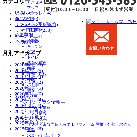
カテゴリー
アクセス
マップ
現場レポート (14)
スタッフ
商品紹介 (3)
紹介
スタッフブログ
リフォーム豆知識 (1)
採用情報
ぷらす1日記 (233)
施工事例
イベント (54)
サ
給湯器
その他 (12)
ブ
キッチン
メ
浴室
月別アーカイブ
ニ
トイレ
ュ
洗面化粧台
2026年8月 (3)
ー
内装
2026年7月 (5)
を
外壁・屋根
2026年6月 (5)
展
外構
2026年5月 (2)
開
小工事
2026年4月 (5)
増築
2026年3月 (6)
お客様の声
2026年2月 (4)
イベント・チラシ情報
2026年1月 (3)
サ
イベント情報
2025年12月 (6)
ブ
チラシ情報
メ
2025年11月 (4)
お役立ち情報
ニ
サ
2025年10月 (4)
リフォーム専門店ぷらす１リフォーム 屋根・外壁・水廻り一
ュ
ブ
2025年9月 (6)
新祭
ー
メ
水まわり4点パック