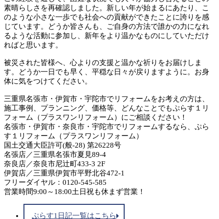
素晴らしさを再確認しました。新しい年が始まるにあたり、こ
のような小さな一歩でも社会への貢献ができたことに誇りを感
じています。どうか皆さんも、ご自身の方法で誰かの力になれ
るような活動に参加し、新年をより温かなものにしていただけ
ればと思います。
被災された皆様へ、心よりの支援と温かな祈りをお届けしま
す。どうか一日でも早く、平穏な日々が戻りますように。お身
体に気をつけてください。
三重県名張市・伊賀市・宇陀市でリフォームをお考えの方は、
施工事例、プランニング、価格等、どんなことでもぷらす１リ
フォーム（プラスワンリフォーム）にご相談ください！
名張市・伊賀市・奈良市・宇陀市でリフォームするなら、ぷら
す１リフォーム（プラスワンリフォーム）
国土交通大臣許可(般-28) 第26228号
名張店／三重県名張市夏見89-4
奈良店／奈良市尼辻町433-3 2F
伊賀店／三重県伊賀市平野北谷472-1
フリーダイヤル：0120-545-585
営業時間9:00～18:00土日祝も休まず営業！
ぷらす1日記一覧はこちら