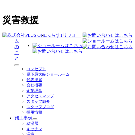
災害救援
ぷらす1リフォー
ム
の
こ
と
サ
コンセプト
ブ
県下最大級ショールーム
メ
代表挨拶
ニ
会社概要
ュ
企業理念
ー
アクセスマップ
を
スタッフ紹介
展
スタッフブログ
開
採用情報
施工事例
サ
給湯器
ブ
キッチン
メ
浴室