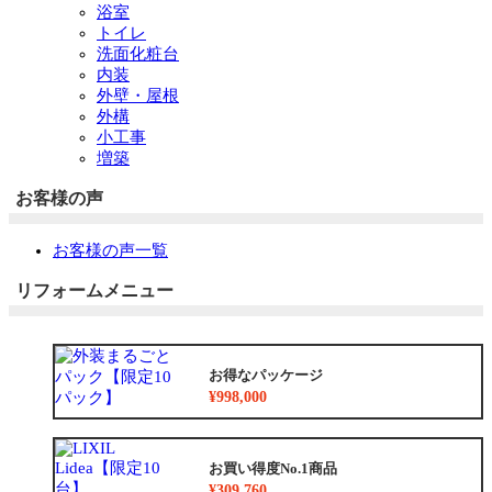
浴室
トイレ
洗面化粧台
内装
外壁・屋根
外構
小工事
増築
お客様の声
お客様の声一覧
リフォームメニュー
お得なパッケージ
¥998,000
お買い得度No.1商品
¥309,760