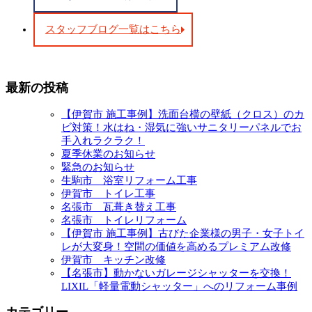
スタッフブログ一覧はこちら
最新の投稿
【伊賀市 施工事例】洗面台横の壁紙（クロス）のカ
ビ対策！水はね・湿気に強いサニタリーパネルでお
手入れラクラク！
夏季休業のお知らせ
緊急のお知らせ
生駒市 浴室リフォーム工事
伊賀市 トイレ工事
名張市 瓦葺き替え工事
名張市 トイレリフォーム
【伊賀市 施工事例】古びた企業様の男子・女子トイ
レが大変身！空間の価値を高めるプレミアム改修
伊賀市 キッチン改修
【名張市】動かないガレージシャッターを交換！
LIXIL「軽量電動シャッター」へのリフォーム事例