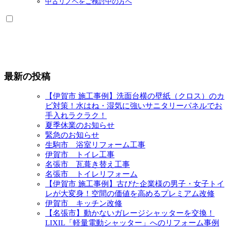
中古リノベをご検討中の方へ
最新の投稿
【伊賀市 施工事例】洗面台横の壁紙（クロス）のカ
ビ対策！水はね・湿気に強いサニタリーパネルでお
手入れラクラク！
夏季休業のお知らせ
緊急のお知らせ
生駒市 浴室リフォーム工事
伊賀市 トイレ工事
名張市 瓦葺き替え工事
名張市 トイレリフォーム
【伊賀市 施工事例】古びた企業様の男子・女子トイ
レが大変身！空間の価値を高めるプレミアム改修
伊賀市 キッチン改修
【名張市】動かないガレージシャッターを交換！
LIXIL「軽量電動シャッター」へのリフォーム事例