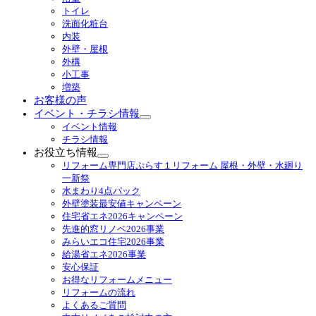
ニ
トイレ
ュ
洗面化粧台
ー
内装
を
外壁・屋根
展
外構
開
小工事
増築
お客様の声
イベント・チラシ情報
サ
イベント情報
ブ
チラシ情報
メ
お役立ち情報
ニ
サ
リフォーム専門店ぷらす１リフォーム 屋根・外壁・水廻り
ュ
ブ
一新祭
ー
メ
水まわり4点パック
を
ニ
外壁塗装最安値キャンペーン
展
ュ
住宅省エネ2026キャンペーン
開
ー
先進的窓リノベ2026事業
を
みらいエコ住宅2026事業
展
給湯省エネ2026事業
開
安心保証
お得なリフォームメニュー
リフォームの流れ
よくあるご質問