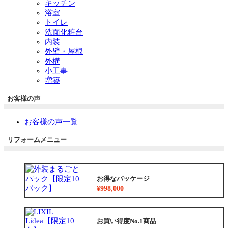
キッチン
浴室
トイレ
洗面化粧台
内装
外壁・屋根
外構
小工事
増築
お客様の声
お客様の声一覧
リフォームメニュー
お得なパッケージ
¥998,000
お買い得度No.1商品