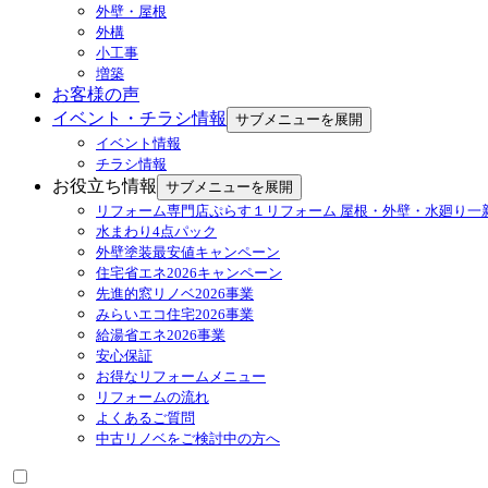
外壁・屋根
外構
小工事
増築
お客様の声
イベント・チラシ情報
サブメニューを展開
イベント情報
チラシ情報
お役立ち情報
サブメニューを展開
リフォーム専門店ぷらす１リフォーム 屋根・外壁・水廻り一
水まわり4点パック
外壁塗装最安値キャンペーン
住宅省エネ2026キャンペーン
先進的窓リノベ2026事業
みらいエコ住宅2026事業
給湯省エネ2026事業
安心保証
お得なリフォームメニュー
リフォームの流れ
よくあるご質問
中古リノベをご検討中の方へ