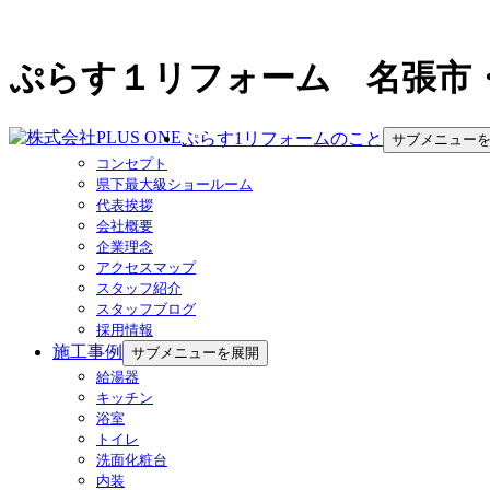
ぷらす１リフォーム 名張市
ぷらす1リフォームのこと
サブメニュー
コンセプト
県下最大級ショールーム
代表挨拶
会社概要
企業理念
アクセスマップ
スタッフ紹介
スタッフブログ
採用情報
施工事例
サブメニューを展開
給湯器
キッチン
浴室
トイレ
洗面化粧台
内装