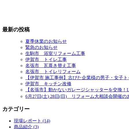
最新の投稿
夏季休業のお知らせ
緊急のお知らせ
生駒市 浴室リフォーム工事
伊賀市 トイレ工事
名張市 瓦葺き替え工事
名張市 トイレリフォーム
【伊賀市 施工事例】古びた企業様の男子・女子
伊賀市 キッチン改修
【名張市】動かないガレージシャッターを交換！L
6月27日(土) 28日(日) リフォーム大相談会開催
カテゴリー
現場レポート (14)
商品紹介 (3)