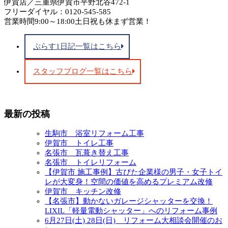
伊賀店／三重県伊賀市平野北谷472-1
フリーダイヤル：0120-545-585
営業時間9:00～18:00土日祝も休まず営業！
ぷらす1日記一覧はこちら
スタッフブログ一覧はこちら
最新の投稿
生駒市 浴室リフォーム工事
伊賀市 トイレ工事
名張市 瓦葺き替え工事
名張市 トイレリフォーム
【伊賀市 施工事例】古びた企業様の男子・女子トイ
レが大変身！空間の価値を高めるプレミアム改修
伊賀市 キッチン改修
【名張市】動かないガレージシャッターを交換！
LIXIL「軽量電動シャッター」へのリフォーム事例
6月27日(土) 28日(日) リフォーム大相談会開催のお