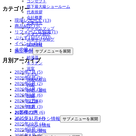
コンセプト
県下最大級ショールーム
カテゴリー
代表挨拶
会社概要
現場レポート (13)
企業理念
商品紹介 (3)
アクセスマップ
リフォーム豆知識 (1)
スタッフ紹介
ぷらす1日記 (233)
スタッフブログ
イベント (54)
採用情報
その他 (11)
施工事例
サブメニューを展開
給湯器
月別アーカイブ
キッチン
浴室
2026年7月 (5)
トイレ
2026年6月 (5)
洗面化粧台
2026年5月 (2)
内装
2026年4月 (5)
外壁・屋根
2026年3月 (6)
外構
2026年2月 (4)
小工事
2026年1月 (3)
増築
2025年12月 (6)
お客様の声
2025年11月 (4)
イベント・チラシ情報
サブメニューを展開
2025年10月 (4)
イベント情報
2025年9月 (6)
チラシ情報
2025年8月 (5)