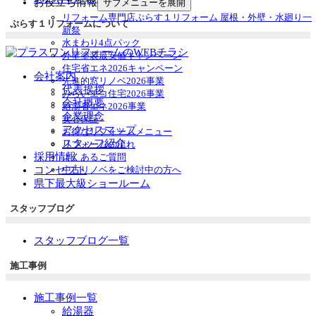
お役立ち情報
サブメニューを展開
リフォーム専門店ぷらす１リフォーム 屋根・外壁・水廻り一
ぷらす１リフォームについて
新祭
水まわり4点パック
外壁塗装最安値キャンペーン
住宅省エネ2026キャンペーン
会社案内
先進的窓リノベ2026事業
代表挨拶
みらいエコ住宅2026事業
会社概要
給湯省エネ2026事業
企業理念
安心保証
アクセスマップ
お得なリフォームメニュー
スタッフ紹介
リフォームの流れ
採用情報
よくあるご質問
コンセプト
中古リノベをご検討中の方へ
県下最大級ショールーム
スタッフブログ
スタッフブログ一覧
施工事例
施工事例一覧
給湯器