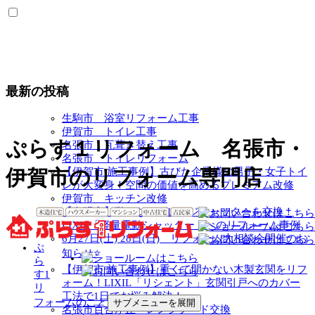
最新の投稿
生駒市 浴室リフォーム工事
伊賀市 トイレ工事
ぷらす１リフォーム 名張市・
名張市 瓦葺き替え工事
名張市 トイレリフォーム
【伊賀市 施工事例】古びた企業様の男子・女子トイ
伊賀市のリフォーム専門店
レが大変身！空間の価値を高めるプレミアム改修
伊賀市 キッチン改修
【名張市】動かないガレージシャッターを交換！
LIXIL「軽量電動シャッター」へのリフォーム事例
6月27日(土) 28日(日) リフォーム大相談会開催のお
ぷ
知らせ⭐
ら
【伊賀市 施工事例】重くて開かない木製玄関をリフ
す1
ォーム！LIXIL「リシェント」玄関引戸へのカバー
リ
工法で1日でお悩み解決！
フォームのこと
サブメニューを展開
名張市百合が丘 レンジフード交換