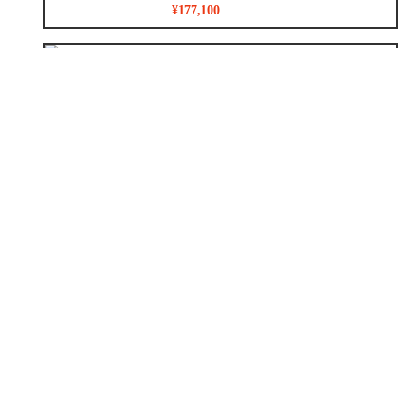
¥177,100
洗面化粧台
¥36,300
リノベーション
¥8,783,500~
外装
¥1,024,000~
外構
¥247,000
増築
¥2,780,000