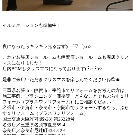
イルミネーションも準備中！
夜になったらキラキラ光るはず(o゜▽゜)o☆
これで名張店ショールームも伊賀店ショールームも両店クリス
マスになりました！
店内BGMもクリスマスになっております( •̀ ω •́ )✧
是非ご来店いただきクリスマスを楽しんでくださいね😊🎄
三重県名張市・伊賀市・宇陀市でリフォームをお考えの方は、
施工事例、プランニング、価格等、どんなことでもぷらす１リ
フォーム（プラスワンリフォーム）にご相談ください！
名張市・伊賀市・奈良市・宇陀市でリフォームするなら、ぷら
す１リフォーム（プラスワンリフォーム）
国土交通大臣許可(般-28) 第26228号
名張店／三重県名張市夏見89-4
奈良店／奈良市尼辻町433-3 2F