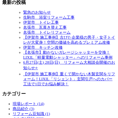
最新の投稿
緊急のお知らせ
生駒市 浴室リフォーム工事
伊賀市 トイレ工事
名張市 瓦葺き替え工事
名張市 トイレリフォーム
【伊賀市 施工事例】古びた企業様の男子・女子トイ
レが大変身！空間の価値を高めるプレミアム改修
伊賀市 キッチン改修
【名張市】動かないガレージシャッターを交換！
LIXIL「軽量電動シャッター」へのリフォーム事例
6月27日(土) 28日(日) リフォーム大相談会開催のお
知らせ⭐
【伊賀市 施工事例】重くて開かない木製玄関をリフ
ォーム！LIXIL「リシェント」玄関引戸へのカバー
工法で1日でお悩み解決！
カテゴリー
現場レポート (14)
商品紹介 (3)
リフォーム豆知識 (1)