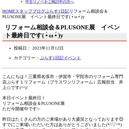
中古リノベをご検討中の方へ
HOME
スタッフブログ
ぷらす1日記
リフォーム相談会＆
PLUSONE展 イベント最終日です( •̀ ω •́ )y
リフォーム相談会＆PLUSONE展 イベン
ト最終日です( •̀ ω •́ )y
投稿日：
2023年11月12日
カテゴリー：
ぷらす1日記
イベント
こんにちは！三重県名張市・伊賀市・宇陀市のリフォーム専門
店ぷらす１リフォーム（プラスワンリフォーム）広報担当 井
上🍊です(^^)/
本日イベント最終日！
リフォーム相談会＆PLUSONE展
ただ今開催中です✨
昨日はたくさんの方のご来場があり大盛況となっております😊
すでにご来場いただいた方はありがとうございました(*^▽^*)