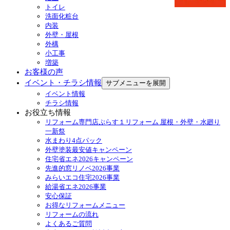
トイレ
洗面化粧台
内装
外壁・屋根
外構
小工事
増築
お客様の声
イベント・チラシ情報
サブメニューを展開
イベント情報
チラシ情報
お役立ち情報
リフォーム専門店ぷらす１リフォーム 屋根・外壁・水廻り
一新祭
水まわり4点パック
外壁塗装最安値キャンペーン
住宅省エネ2026キャンペーン
先進的窓リノベ2026事業
みらいエコ住宅2026事業
給湯省エネ2026事業
安心保証
お得なリフォームメニュー
リフォームの流れ
よくあるご質問