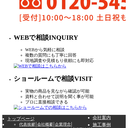
WEBで相談
INQUIRY
WEBから気軽に相談
複数の質問にも丁寧に回答
現地調査や見積もり依頼にも即対応
ショールームで相談
VISIT
実物の商品を見ながら確認が可能
資料と合わせて説明を聞く事が可能
プロに直接相談できる
会社案内
トップページ
代表挨拶
会社概要
企業理念
施工事例