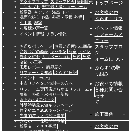
アクセスマップ
スタッフ紹介
採用情報
トップページ
コンセプト
県下最大級ショールーム
給湯器
キッチン
浴室
トイレ
お客様の声
洗面化粧台
内装
外壁・屋根
外構
ぷらす１リフ
小工事
増築
お客様の声一覧
イベント情報
イベント情報
チラシ情報
リフォームメ
ニュー
お得なパッケージ
お買い得度No.1商品
スタッフブロ
台数限定の商品
キッチン
浴室
トイレ
グ
洗面化粧台
リノベーション
外装
外構
ォームについ
増築
小工事
現場レポート
商品紹介
ぷらす1の取
リフォーム豆知識
ぷらす1日記
り組み
イベント
その他
中古リノベをご検討中の方へ
お役立ち情報
リフォーム専門店ぷらす１リフォーム
各種お問い合
屋根・外壁・水廻り一新祭
わせ
水まわり4点パック
て
外壁塗装最安値キャンペーン
住宅省エネ2026キャンペーン
施工事例
先進的窓リノベ2026事業
みらいエコ住宅2026事業
給湯省エネ2026事業
お客様の声