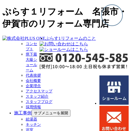
ぷらす１リフォーム 名張市・
伊賀市のリフォーム専門店
ぷらす1リフォームのこと
コンセ
プト
県下最
大級シ
ョール
ーム
代表挨拶
会社概要
企業理念
アクセスマップ
スタッフ紹介
スタッフブログ
採用情報
施工事例
サブメニューを展開
給湯器
キッチン
浴室