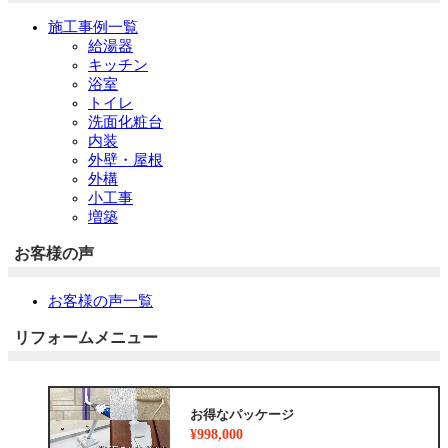
施工事例一覧
給湯器
キッチン
浴室
トイレ
洗面化粧台
内装
外壁・屋根
外構
小工事
増築
お客様の声
お客様の声一覧
リフォームメニュー
お得なパッケージ
¥998,000