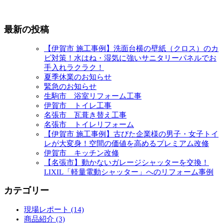
最新の投稿
【伊賀市 施工事例】洗面台横の壁紙（クロス）のカ
ビ対策！水はね・湿気に強いサニタリーパネルでお
手入れラクラク！
夏季休業のお知らせ
緊急のお知らせ
生駒市 浴室リフォーム工事
伊賀市 トイレ工事
名張市 瓦葺き替え工事
名張市 トイレリフォーム
【伊賀市 施工事例】古びた企業様の男子・女子トイ
レが大変身！空間の価値を高めるプレミアム改修
伊賀市 キッチン改修
【名張市】動かないガレージシャッターを交換！
LIXIL「軽量電動シャッター」へのリフォーム事例
カテゴリー
現場レポート (14)
商品紹介 (3)