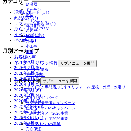
カテゴリー
給湯器
キッチン
現場レポート (14)
浴室
商品紹介 (3)
トイレ
リフォーム豆知識 (1)
洗面化粧台
ぷらす1日記 (233)
内装
イベント (54)
外壁・屋根
その他 (12)
外構
小工事
月別アーカイブ
増築
お客様の声
2026年8月 (3)
イベント・チラシ情報
サブメニューを展開
2026年7月 (5)
イベント情報
2026年6月 (5)
チラシ情報
2026年5月 (2)
お役立ち情報
サブメニューを展開
2026年4月 (5)
リフォーム専門店ぷらす１リフォーム 屋根・外壁・水廻り一
2026年3月 (6)
新祭
2026年2月 (4)
水まわり4点パック
2026年1月 (3)
外壁塗装最安値キャンペーン
2025年12月 (6)
住宅省エネ2026キャンペーン
2025年11月 (4)
先進的窓リノベ2026事業
2025年10月 (4)
みらいエコ住宅2026事業
2025年9月 (6)
給湯省エネ2026事業
安心保証