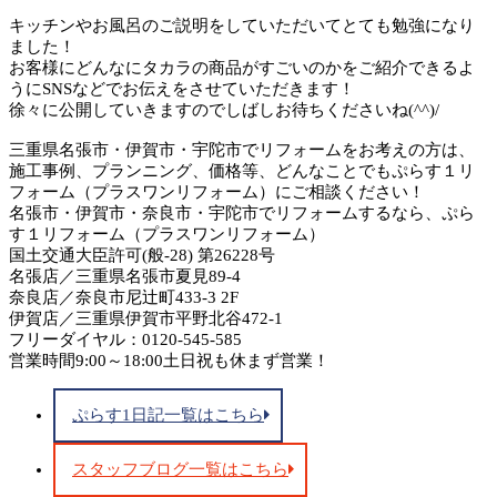
キッチンやお風呂のご説明をしていただいてとても勉強になり
ました！
お客様にどんなにタカラの商品がすごいのかをご紹介できるよ
うにSNSなどでお伝えをさせていただきます！
徐々に公開していきますのでしばしお待ちくださいね(^^)/
三重県名張市・伊賀市・宇陀市でリフォームをお考えの方は、
施工事例、プランニング、価格等、どんなことでもぷらす１リ
フォーム（プラスワンリフォーム）にご相談ください！
名張市・伊賀市・奈良市・宇陀市でリフォームするなら、ぷら
す１リフォーム（プラスワンリフォーム）
国土交通大臣許可(般-28) 第26228号
名張店／三重県名張市夏見89-4
奈良店／奈良市尼辻町433-3 2F
伊賀店／三重県伊賀市平野北谷472-1
フリーダイヤル：0120-545-585
営業時間9:00～18:00土日祝も休まず営業！
ぷらす1日記一覧はこちら
スタッフブログ一覧はこちら