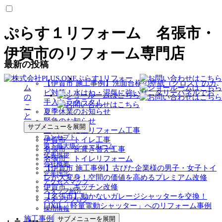
ぷらす１リフォーム 名張市・
伊賀市のリフォーム専門店
最新の投稿
ぷらす1リフォー
【伊賀市 施工事例】洗面台横の壁紙（クロス）のカ
ム
ビ対策！水はね・湿気に強いサニタリーパネルでお
の
手入れラクラク！
こ
夏季休業のお知らせ
と
緊急のお知らせ
サブメニューを展開
生駒市 浴室リフォーム工事
コンセプト
伊賀市 トイレ工事
県下最大級ショールーム
名張市 瓦葺き替え工事
代表挨拶
名張市 トイレリフォーム
会社概要
【伊賀市 施工事例】古びた企業様の男子・女子トイ
企業理念
レが大変身！空間の価値を高めるプレミアム改修
アクセスマップ
伊賀市 キッチン改修
スタッフ紹介
【名張市】動かないガレージシャッターを交換！
スタッフブログ
LIXIL「軽量電動シャッター」へのリフォーム事例
採用情報
施工事例
サブメニューを展開