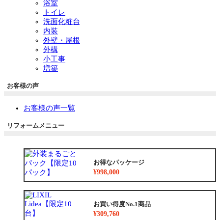
浴室
トイレ
洗面化粧台
内装
外壁・屋根
外構
小工事
増築
お客様の声
お客様の声一覧
リフォームメニュー
お得なパッケージ
¥998,000
お買い得度No.1商品
¥309,760