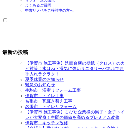
リフォームの流れ
よくあるご質問
中古リノベをご検討中の方へ
最新の投稿
【伊賀市 施工事例】洗面台横の壁紙（クロス）のカ
ビ対策！水はね・湿気に強いサニタリーパネルでお
手入れラクラク！
夏季休業のお知らせ
緊急のお知らせ
生駒市 浴室リフォーム工事
伊賀市 トイレ工事
名張市 瓦葺き替え工事
名張市 トイレリフォーム
【伊賀市 施工事例】古びた企業様の男子・女子トイ
レが大変身！空間の価値を高めるプレミアム改修
伊賀市 キッチン改修