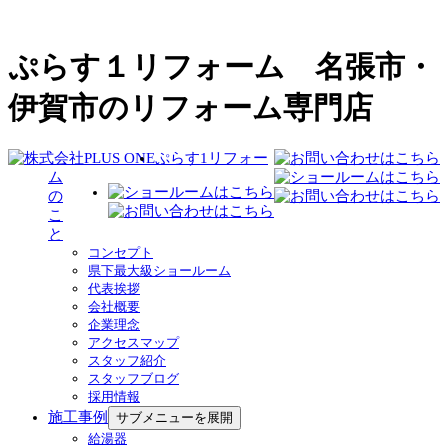
ぷらす１リフォーム 名張市・
伊賀市のリフォーム専門店
ぷらす1リフォー
ム
の
こ
と
コンセプト
県下最大級ショールーム
代表挨拶
会社概要
企業理念
アクセスマップ
スタッフ紹介
スタッフブログ
採用情報
施工事例
サブメニューを展開
給湯器