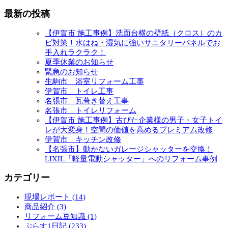
最新の投稿
【伊賀市 施工事例】洗面台横の壁紙（クロス）のカ
ビ対策！水はね・湿気に強いサニタリーパネルでお
手入れラクラク！
夏季休業のお知らせ
緊急のお知らせ
生駒市 浴室リフォーム工事
伊賀市 トイレ工事
名張市 瓦葺き替え工事
名張市 トイレリフォーム
【伊賀市 施工事例】古びた企業様の男子・女子トイ
レが大変身！空間の価値を高めるプレミアム改修
伊賀市 キッチン改修
【名張市】動かないガレージシャッターを交換！
LIXIL「軽量電動シャッター」へのリフォーム事例
カテゴリー
現場レポート (14)
商品紹介 (3)
リフォーム豆知識 (1)
ぷらす1日記 (233)