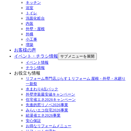
キッチン
浴室
トイレ
洗面化粧台
内装
外壁・屋根
外構
小工事
増築
お客様の声
イベント・チラシ情報
サブメニューを展開
イベント情報
チラシ情報
お役立ち情報
リフォーム専門店ぷらす１リフォーム 屋根・外壁・水廻り
一新祭
水まわり4点パック
外壁塗装最安値キャンペーン
住宅省エネ2026キャンペーン
先進的窓リノベ2026事業
みらいエコ住宅2026事業
給湯省エネ2026事業
安心保証
お得なリフォームメニュー