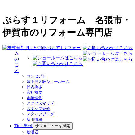
ぷらす１リフォーム 名張市・
伊賀市のリフォーム専門店
ぷらす1リフォー
ム
の
こ
と
コンセプト
県下最大級ショールーム
代表挨拶
会社概要
企業理念
アクセスマップ
スタッフ紹介
スタッフブログ
採用情報
施工事例
サブメニューを展開
給湯器