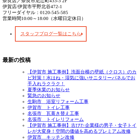
奈良店／奈良市尼辻町433-3 2F
伊賀店/伊賀市平野北谷472-1
フリーダイヤル：0120-545-585
営業時間10:00～18:00（水曜日定休日）
スタッフブログ一覧はこちら
最新の投稿
【伊賀市 施工事例】洗面台横の壁紙（クロス）のカ
ビ対策！水はね・湿気に強いサニタリーパネルでお
手入れラクラク！
夏季休業のお知らせ
緊急のお知らせ
生駒市 浴室リフォーム工事
伊賀市 トイレ工事
名張市 瓦葺き替え工事
名張市 トイレリフォーム
【伊賀市 施工事例】古びた企業様の男子・女子トイ
レが大変身！空間の価値を高めるプレミアム改修
伊賀市 キッチン改修