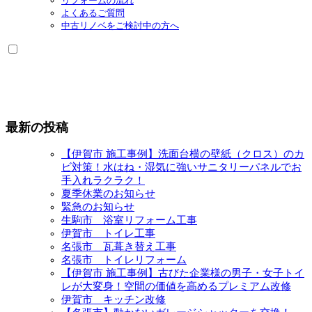
リフォームの流れ
よくあるご質問
中古リノベをご検討中の方へ
最新の投稿
【伊賀市 施工事例】洗面台横の壁紙（クロス）のカ
ビ対策！水はね・湿気に強いサニタリーパネルでお
手入れラクラク！
夏季休業のお知らせ
緊急のお知らせ
生駒市 浴室リフォーム工事
伊賀市 トイレ工事
名張市 瓦葺き替え工事
名張市 トイレリフォーム
【伊賀市 施工事例】古びた企業様の男子・女子トイ
レが大変身！空間の価値を高めるプレミアム改修
伊賀市 キッチン改修