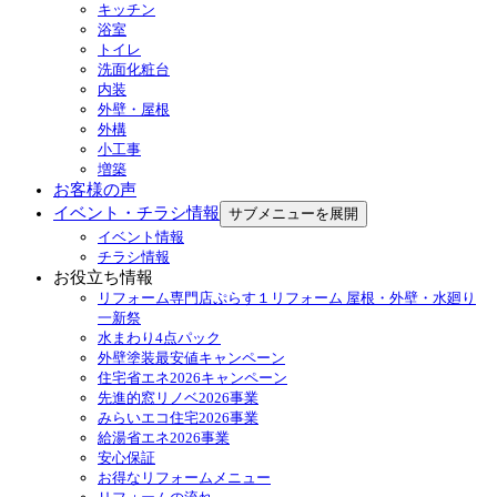
キッチン
浴室
トイレ
洗面化粧台
内装
外壁・屋根
外構
小工事
増築
お客様の声
イベント・チラシ情報
サブメニューを展開
イベント情報
チラシ情報
お役立ち情報
リフォーム専門店ぷらす１リフォーム 屋根・外壁・水廻り
一新祭
水まわり4点パック
外壁塗装最安値キャンペーン
住宅省エネ2026キャンペーン
先進的窓リノベ2026事業
みらいエコ住宅2026事業
給湯省エネ2026事業
安心保証
お得なリフォームメニュー