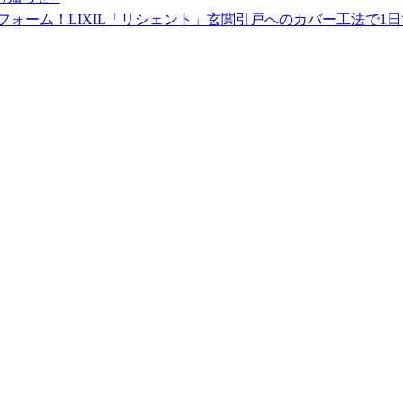
フォーム！LIXIL「リシェント」玄関引戸へのカバー工法で1