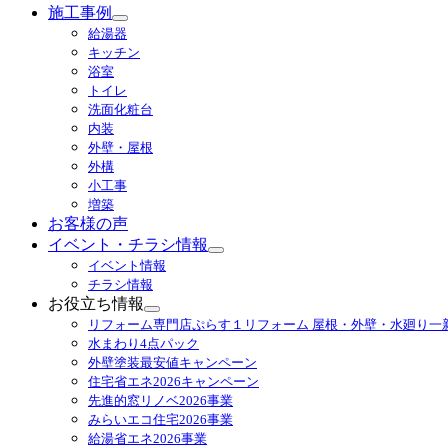
施工事例
サ
給湯器
ブ
キッチン
メ
浴室
ニ
トイレ
ュ
洗面化粧台
ー
内装
を
外壁・屋根
展
外構
開
小工事
増築
お客様の声
イベント・チラシ情報
サ
イベント情報
ブ
チラシ情報
メ
お役立ち情報
ニ
サ
リフォーム専門店ぷらす１リフォーム 屋根・外壁・水廻り一
ュ
ブ
水まわり4点パック
ー
メ
外壁塗装最安値キャンペーン
を
ニ
住宅省エネ2026キャンペーン
展
ュ
先進的窓リノベ2026事業
開
ー
みらいエコ住宅2026事業
を
給湯省エネ2026事業
展