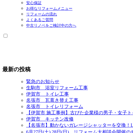
安心保証
開
お得なリフォームメニュー
リフォームの流れ
よくあるご質問
中古リノベをご検討中の方へ
最新の投稿
緊急のお知らせ
生駒市 浴室リフォーム工事
伊賀市 トイレ工事
名張市 瓦葺き替え工事
名張市 トイレリフォーム
【伊賀市 施工事例】古びた企業様の男子・女子
伊賀市 キッチン改修
【名張市】動かないガレージシャッターを交換！L
6月27日(土) 28日(日) リフォーム大相談会開催