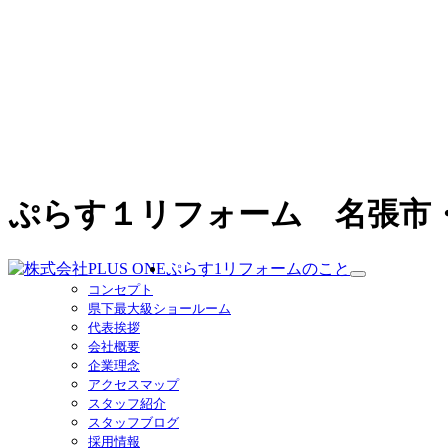
ぷらす１リフォーム 名張市
ぷらす1リフォームのこと
サ
コンセプト
ブ
県下最大級ショールーム
メ
代表挨拶
ニ
会社概要
ュ
企業理念
ー
アクセスマップ
を
スタッフ紹介
展
スタッフブログ
開
採用情報