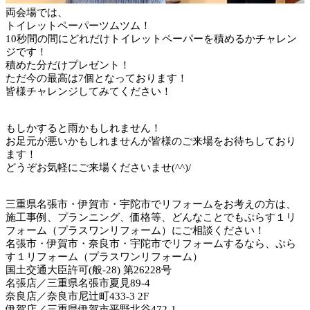
両会場では、
トイレットペーパーツムツム！
10秒間の間にどれだけトイレットペーパーを積めるかチャレン
ジです！
積めた分だけプレゼント！
ただ今の最高は7個となっております！
皆様チャレンジしてみてください！
もしかすると雨かもしれません！
お足元が悪いかもしれませんが皆様のご来場をお待ちしており
ます！
どうぞお気軽にご来場くださいませ(^^)/
三重県名張市・伊賀市・宇陀市でリフォームをお考えの方は、
施工事例、プランニング、価格等、どんなことでもぷらす１リ
フォーム（プラスワンリフォーム）にご相談ください！
名張市・伊賀市・奈良市・宇陀市でリフォームするなら、ぷら
す１リフォーム（プラスワンリフォーム）
国土交通大臣許可(般-28) 第26228号
名張店／三重県名張市夏見89-4
奈良店／奈良市尼辻町433-3 2F
伊賀店／三重県伊賀市平野北谷472-1