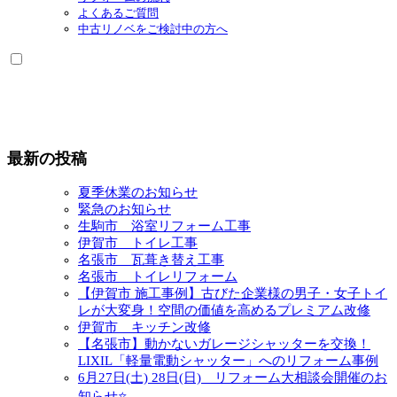
よくあるご質問
中古リノベをご検討中の方へ
最新の投稿
夏季休業のお知らせ
緊急のお知らせ
生駒市 浴室リフォーム工事
伊賀市 トイレ工事
名張市 瓦葺き替え工事
名張市 トイレリフォーム
【伊賀市 施工事例】古びた企業様の男子・女子トイ
レが大変身！空間の価値を高めるプレミアム改修
伊賀市 キッチン改修
【名張市】動かないガレージシャッターを交換！
LIXIL「軽量電動シャッター」へのリフォーム事例
6月27日(土) 28日(日) リフォーム大相談会開催のお
知らせ⭐