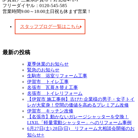
フリーダイヤル：0120-545-585
営業時間9:00～18:00土日祝も休まず営業！
スタッフブログ一覧はこちら
最新の投稿
夏季休業のお知らせ
緊急のお知らせ
生駒市 浴室リフォーム工事
伊賀市 トイレ工事
名張市 瓦葺き替え工事
名張市 トイレリフォーム
【伊賀市 施工事例】古びた企業様の男子・女子トイ
レが大変身！空間の価値を高めるプレミアム改修
伊賀市 キッチン改修
【名張市】動かないガレージシャッターを交換！
LIXIL「軽量電動シャッター」へのリフォーム事例
6月27日(土) 28日(日) リフォーム大相談会開催のお
知らせ⭐