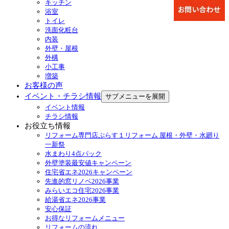
キッチン
浴室
トイレ
洗面化粧台
内装
外壁・屋根
外構
小工事
増築
お客様の声
イベント・チラシ情報
サブメニューを展開
イベント情報
チラシ情報
お役立ち情報
リフォーム専門店ぷらす１リフォーム 屋根・外壁・水廻り
一新祭
水まわり4点パック
外壁塗装最安値キャンペーン
住宅省エネ2026キャンペーン
先進的窓リノベ2026事業
みらいエコ住宅2026事業
給湯省エネ2026事業
安心保証
お得なリフォームメニュー
リフォームの流れ