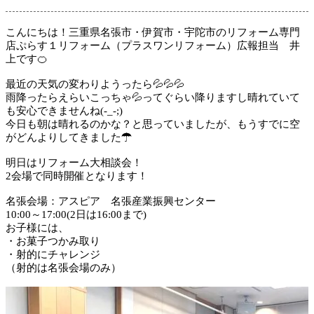
こんにちは！三重県名張市・伊賀市・宇陀市のリフォーム専門
店ぷらす１リフォーム（プラスワンリフォーム）広報担当 井
上です🍊
最近の天気の変わりようったら💦💦💦
雨降ったらえらいこっちゃ💦ってぐらい降りますし晴れていて
も安心できませんね(-_-;)
今日も朝は晴れるのかな？と思っていましたが、もうすでに空
がどんよりしてきました☂
明日はリフォーム大相談会！
2会場で同時開催となります！
名張会場：アスピア 名張産業振興センター
10:00～17:00(2日は16:00まで)
お子様には、
・お菓子つかみ取り
・射的にチャレンジ
（射的は名張会場のみ）