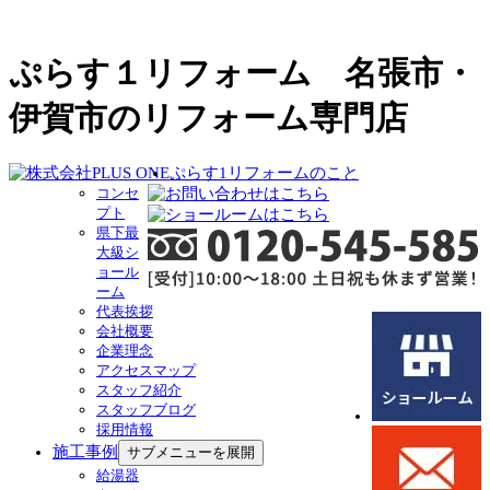
ぷらす１リフォーム 名張市・
伊賀市のリフォーム専門店
ぷらす1リフォームのこと
コンセ
プト
県下最
大級シ
ョール
ーム
代表挨拶
会社概要
企業理念
アクセスマップ
スタッフ紹介
スタッフブログ
採用情報
施工事例
サブメニューを展開
給湯器