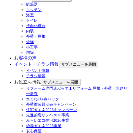
給湯器
キッチン
浴室
トイレ
洗面化粧台
内装
外壁・屋根
外構
小工事
増築
お客様の声
イベント・チラシ情報
サブメニューを展開
イベント情報
チラシ情報
お役立ち情報
サブメニューを展開
リフォーム専門店ぷらす１リフォーム 屋根・外壁・水廻り
一新祭
水まわり4点パック
外壁塗装最安値キャンペーン
住宅省エネ2026キャンペーン
先進的窓リノベ2026事業
みらいエコ住宅2026事業
給湯省エネ2026事業
安心保証