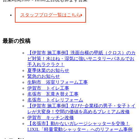
スタッフブログ一覧はこちら
最新の投稿
【伊賀市 施工事例】洗面台横の壁紙（クロス）のカ
ビ対策！水はね・湿気に強いサニタリーパネルでお
手入れラクラク！
夏季休業のお知らせ
緊急のお知らせ
生駒市 浴室リフォーム工事
伊賀市 トイレ工事
名張市 瓦葺き替え工事
名張市 トイレリフォーム
【伊賀市 施工事例】古びた企業様の男子・女子トイ
レが大変身！空間の価値を高めるプレミアム改修
伊賀市 キッチン改修
【名張市】動かないガレージシャッターを交換！
LIXIL「軽量電動シャッター」へのリフォーム事例