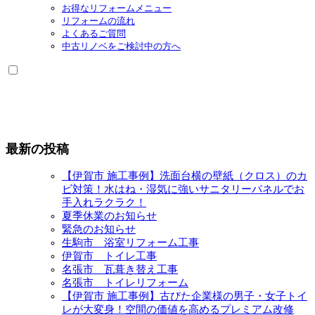
お得なリフォームメニュー
リフォームの流れ
よくあるご質問
中古リノベをご検討中の方へ
最新の投稿
【伊賀市 施工事例】洗面台横の壁紙（クロス）のカ
ビ対策！水はね・湿気に強いサニタリーパネルでお
手入れラクラク！
夏季休業のお知らせ
緊急のお知らせ
生駒市 浴室リフォーム工事
伊賀市 トイレ工事
名張市 瓦葺き替え工事
名張市 トイレリフォーム
【伊賀市 施工事例】古びた企業様の男子・女子トイ
レが大変身！空間の価値を高めるプレミアム改修