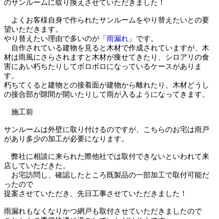
のサンルームに取り換えさせていただきました！
よくお客様自身で作られたサンルームをやり替えたいとの要
望いただきます。
やり替えたい理由で多いのが「
雨漏れ
」です。
自作されている建物を見ると木材で作成されていますが、木
材は雨風にさらされますと木材が痩せてきたり、シロアリの食
害にあい朽ちたりしてボロボロになっているケースがありま
す。
朽ちてくると建物との接着面が建物から離れたり、木材どうし
の接合部が隙間が開いたりして雨が入るようになってきます。
施工前
サンルームは外壁に取り付けるのですが、こちらのお宅は雨戸
があり多少の加工が必要になります。
弊社に相談に来られた際他社では取付できないといわれて来
店していただきた。
お宅訪問し、確認したところ既製品の一部加工で取付可能だ
ったので
提案させていただき、先日工事させていただきました！
雨漏れもなくなりかつ網戸も取付させていただきましたので