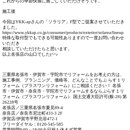
これからの季節快適に過ごしていただけそうです。
施工後
今回はYKK-apさんの「ソラリア」F型でご提案させていただき
ました。
https://www.ykkap.co.jp/consumer/products/exterior/solarea/lineup
特殊な取付型でもできる可能性ありますので一度お問い合わせ
いただき
相談していただけたらと思います。
以上名張店の山口でした(^^♪
三重県名張市・伊賀市・宇陀市でリフォームをお考えの方は、
施工事例、プランニング、価格等、どんなことでもぷ らす１リ
フォーム（プラスワンリフォーム）にご相談ください！ 名張
市・伊賀市・奈良市・宇陀市でリフォームするならぷらす１リ
フォーム（プラスワンリフォーム） 国土交通大臣許可(般-28) 第
26228号
名張店／三重県名張市夏見89-4
奈良店／奈良市尼辻町433-3 2F
伊賀店/伊賀市平野北谷472-1
フリーダイヤル：0120-545-585
営業時間9:00～18:00土日祝も休まず営業