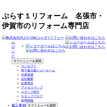
ぷらす１リフォーム 名張市・
伊賀市のリフォーム専門店
ぷらす1リフォー
ム
の
こ
と
サブメニューを展開
コンセプト
県下最大級ショールーム
代表挨拶
会社概要
企業理念
アクセスマップ
スタッフ紹介
スタッフブログ
採用情報
施工事例
サブメニューを展開