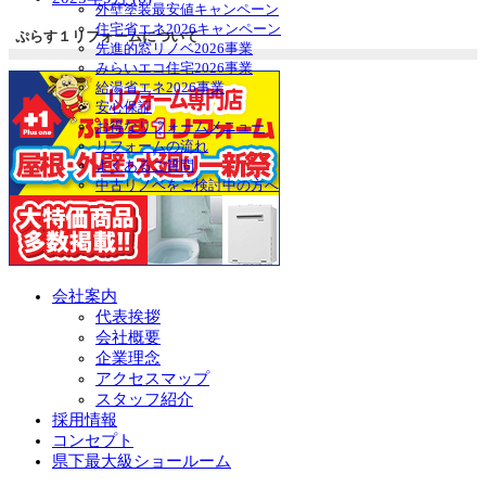
を
ニ
外壁塗装最安値キャンペーン
展
ュ
住宅省エネ2026キャンペーン
ぷらす１リフォームについて
開
ー
先進的窓リノベ2026事業
を
みらいエコ住宅2026事業
展
給湯省エネ2026事業
開
安心保証
お得なリフォームメニュー
リフォームの流れ
よくあるご質問
中古リノベをご検討中の方へ
会社案内
代表挨拶
会社概要
企業理念
アクセスマップ
スタッフ紹介
採用情報
コンセプト
県下最大級ショールーム