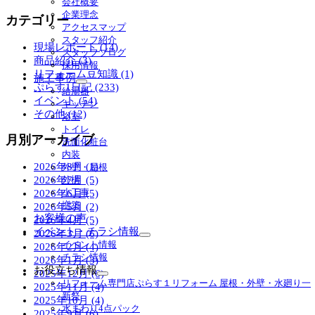
会社概要
ュ
企業理念
カテゴリー
ー
アクセスマップ
を
スタッフ紹介
現場レポート (14)
展
スタッフブログ
商品紹介 (3)
開
採用情報
リフォーム豆知識 (1)
施工事例
ぷらす1日記 (233)
サ
給湯器
ブ
イベント (54)
キッチン
メ
その他 (12)
浴室
ニ
トイレ
ュ
月別アーカイブ
洗面化粧台
ー
内装
を
2026年8月 (1)
外壁・屋根
展
2026年7月 (5)
外構
開
小工事
2026年6月 (5)
増築
2026年5月 (2)
お客様の声
2026年4月 (5)
イベント・チラシ情報
2026年3月 (6)
サ
イベント情報
2026年2月 (4)
ブ
チラシ情報
2026年1月 (3)
メ
お役立ち情報
2025年12月 (6)
ニ
サ
リフォーム専門店ぷらす１リフォーム 屋根・外壁・水廻り一
2025年11月 (4)
ュ
ブ
新祭
2025年10月 (4)
ー
メ
水まわり4点パック
2025年9月 (6)