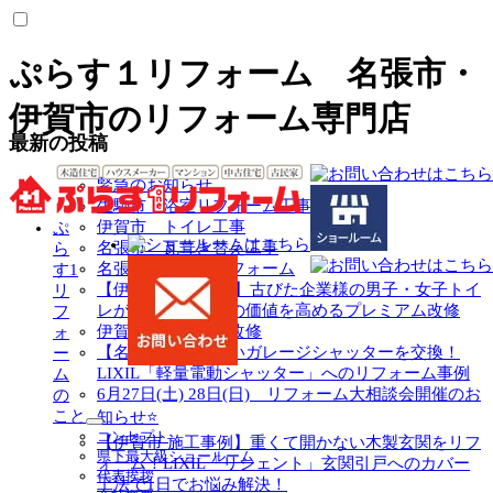
ぷらす１リフォーム 名張市・
伊賀市のリフォーム専門店
最新の投稿
緊急のお知らせ
生駒市 浴室リフォーム工事
伊賀市 トイレ工事
ぷ
名張市 瓦葺き替え工事
ら
名張市 トイレリフォーム
す1
【伊賀市 施工事例】古びた企業様の男子・女子トイ
リ
レが大変身！空間の価値を高めるプレミアム改修
フ
伊賀市 キッチン改修
ォ
【名張市】動かないガレージシャッターを交換！
ー
LIXIL「軽量電動シャッター」へのリフォーム事例
ム
6月27日(土) 28日(日) リフォーム大相談会開催のお
の
こと
知らせ⭐
サ
コンセプト
【伊賀市 施工事例】重くて開かない木製玄関をリフ
ブ
県下最大級ショールーム
ォーム！LIXIL「リシェント」玄関引戸へのカバー
メ
代表挨拶
工法で1日でお悩み解決！
ニ