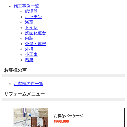
施工事例一覧
給湯器
キッチン
浴室
トイレ
洗面化粧台
内装
外壁・屋根
外構
小工事
増築
お客様の声
お客様の声一覧
リフォームメニュー
お得なパッケージ
¥998,000