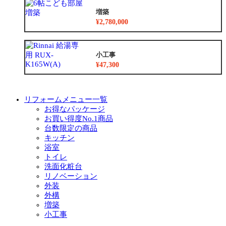
増築
¥2,780,000
小工事
¥47,300
リフォームメニュー一覧
お得なパッケージ
お買い得度No.1商品
台数限定の商品
キッチン
浴室
トイレ
洗面化粧台
リノベーション
外装
外構
増築
小工事