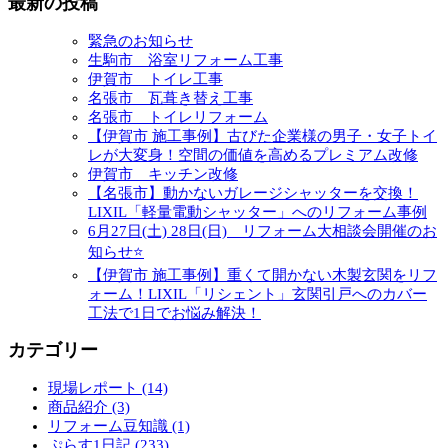
最新の投稿
緊急のお知らせ
生駒市 浴室リフォーム工事
伊賀市 トイレ工事
名張市 瓦葺き替え工事
名張市 トイレリフォーム
【伊賀市 施工事例】古びた企業様の男子・女子トイ
レが大変身！空間の価値を高めるプレミアム改修
伊賀市 キッチン改修
【名張市】動かないガレージシャッターを交換！
LIXIL「軽量電動シャッター」へのリフォーム事例
6月27日(土) 28日(日) リフォーム大相談会開催のお
知らせ⭐
【伊賀市 施工事例】重くて開かない木製玄関をリフ
ォーム！LIXIL「リシェント」玄関引戸へのカバー
工法で1日でお悩み解決！
カテゴリー
現場レポート (14)
商品紹介 (3)
リフォーム豆知識 (1)
ぷらす1日記 (233)