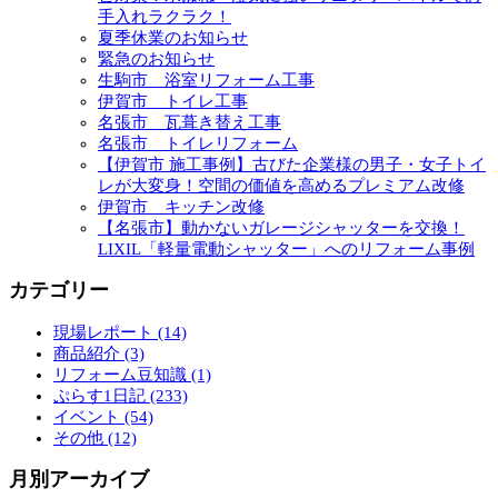
手入れラクラク！
夏季休業のお知らせ
緊急のお知らせ
生駒市 浴室リフォーム工事
伊賀市 トイレ工事
名張市 瓦葺き替え工事
名張市 トイレリフォーム
【伊賀市 施工事例】古びた企業様の男子・女子トイ
レが大変身！空間の価値を高めるプレミアム改修
伊賀市 キッチン改修
【名張市】動かないガレージシャッターを交換！
LIXIL「軽量電動シャッター」へのリフォーム事例
カテゴリー
現場レポート (14)
商品紹介 (3)
リフォーム豆知識 (1)
ぷらす1日記 (233)
イベント (54)
その他 (12)
月別アーカイブ