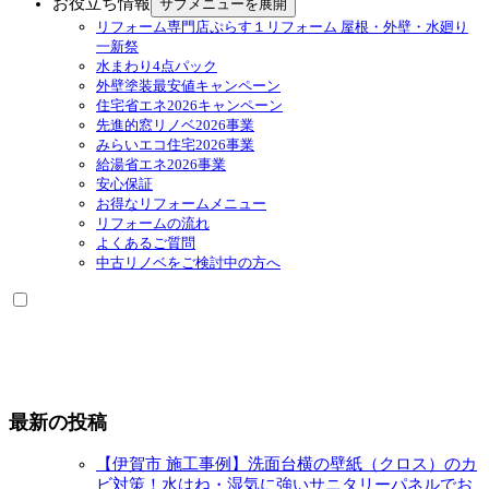
お役立ち情報
サブメニューを展開
リフォーム専門店ぷらす１リフォーム 屋根・外壁・水廻り
一新祭
水まわり4点パック
外壁塗装最安値キャンペーン
住宅省エネ2026キャンペーン
先進的窓リノベ2026事業
みらいエコ住宅2026事業
給湯省エネ2026事業
安心保証
お得なリフォームメニュー
リフォームの流れ
よくあるご質問
中古リノベをご検討中の方へ
最新の投稿
【伊賀市 施工事例】洗面台横の壁紙（クロス）のカ
ビ対策！水はね・湿気に強いサニタリーパネルでお