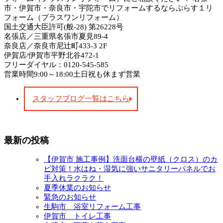
市・伊賀市・奈良市・宇陀市でリフォームするならぷらす１リ
フォーム（プラスワンリフォーム）
国土交通大臣許可(般-28) 第26228号
名張店／三重県名張市夏見89-4
奈良店／奈良市尼辻町433-3 2F
伊賀店/伊賀市平野北谷472-1
フリーダイヤル：0120-545-585
営業時間9:00～18:00土日祝も休まず営業
スタッフブログ一覧はこちら
最新の投稿
【伊賀市 施工事例】洗面台横の壁紙（クロス）のカ
ビ対策！水はね・湿気に強いサニタリーパネルでお
手入れラクラク！
夏季休業のお知らせ
緊急のお知らせ
生駒市 浴室リフォーム工事
伊賀市 トイレ工事