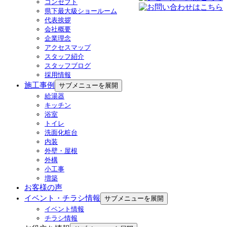
コンセプト
県下最大級ショールーム
代表挨拶
会社概要
企業理念
アクセスマップ
スタッフ紹介
スタッフブログ
採用情報
施工事例
サブメニューを展開
給湯器
キッチン
浴室
トイレ
洗面化粧台
内装
外壁・屋根
外構
小工事
増築
お客様の声
イベント・チラシ情報
サブメニューを展開
イベント情報
チラシ情報