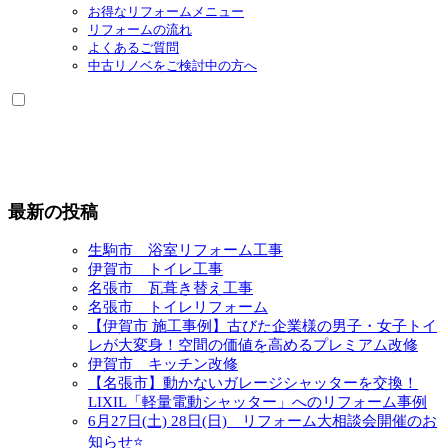
お得なリフォームメニュー
リフォームの流れ
よくあるご質問
中古リノベをご検討中の方へ
最新の投稿
生駒市 浴室リフォーム工事
伊賀市 トイレ工事
名張市 瓦葺き替え工事
名張市 トイレリフォーム
【伊賀市 施工事例】古びた企業様の男子・女子トイ
レが大変身！空間の価値を高めるプレミアム改修
伊賀市 キッチン改修
【名張市】動かないガレージシャッターを交換！
LIXIL「軽量電動シャッター」へのリフォーム事例
6月27日(土) 28日(日) リフォーム大相談会開催のお
知らせ⭐