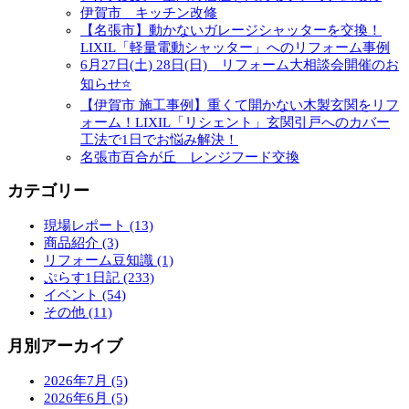
伊賀市 キッチン改修
【名張市】動かないガレージシャッターを交換！
LIXIL「軽量電動シャッター」へのリフォーム事例
6月27日(土) 28日(日) リフォーム大相談会開催のお
知らせ⭐
【伊賀市 施工事例】重くて開かない木製玄関をリフ
ォーム！LIXIL「リシェント」玄関引戸へのカバー
工法で1日でお悩み解決！
名張市百合が丘 レンジフード交換
カテゴリー
現場レポート (13)
商品紹介 (3)
リフォーム豆知識 (1)
ぷらす1日記 (233)
イベント (54)
その他 (11)
月別アーカイブ
2026年7月 (5)
2026年6月 (5)