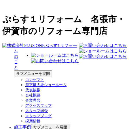
ぷらす１リフォーム 名張市・
伊賀市のリフォーム専門店
ぷらす1リフォー
ム
の
こ
と
サブメニューを展開
コンセプト
県下最大級ショールーム
代表挨拶
会社概要
企業理念
アクセスマップ
スタッフ紹介
スタッフブログ
採用情報
施工事例
サブメニューを展開