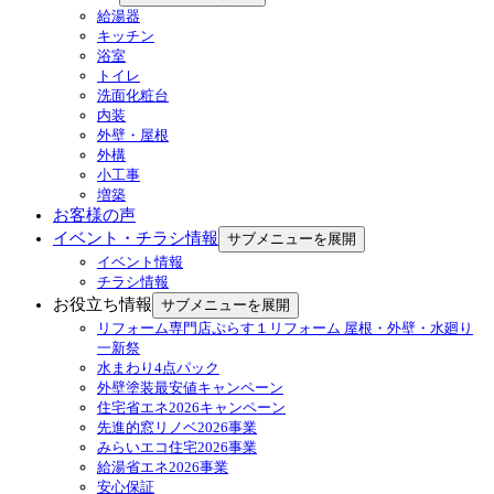
給湯器
キッチン
浴室
トイレ
洗面化粧台
内装
外壁・屋根
外構
小工事
増築
お客様の声
イベント・チラシ情報
サブメニューを展開
イベント情報
チラシ情報
お役立ち情報
サブメニューを展開
リフォーム専門店ぷらす１リフォーム 屋根・外壁・水廻り
一新祭
水まわり4点パック
外壁塗装最安値キャンペーン
住宅省エネ2026キャンペーン
先進的窓リノベ2026事業
みらいエコ住宅2026事業
給湯省エネ2026事業
安心保証