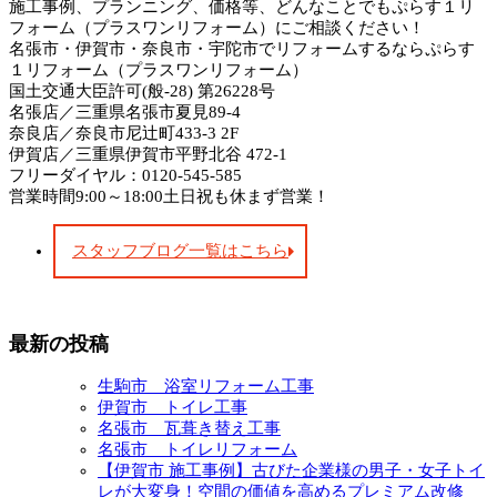
施工事例、プランニング、価格等、どんなことでもぷらす１リ
フォーム（プラスワンリフォーム）にご相談ください！
名張市・伊賀市・奈良市・宇陀市でリフォームするならぷらす
１リフォーム（プラスワンリフォーム）
国土交通大臣許可(般-28) 第26228号
名張店／三重県名張市夏見89-4
奈良店／奈良市尼辻町433-3 2F
伊賀店／三重県伊賀市平野北谷 472-1
フリーダイヤル：0120-545-585
営業時間9:00～18:00土日祝も休まず営業！
スタッフブログ一覧はこちら
最新の投稿
生駒市 浴室リフォーム工事
伊賀市 トイレ工事
名張市 瓦葺き替え工事
名張市 トイレリフォーム
【伊賀市 施工事例】古びた企業様の男子・女子トイ
レが大変身！空間の価値を高めるプレミアム改修