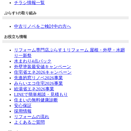
チラシ情報一覧
ぷらす1の取り組み
中古リノベをご検討中の方へ
お役立ち情報
リフォーム専門店ぷらす１リフォーム 屋根・外壁・水廻
り一新祭
水まわり4点パック
外壁塗装最安値キャンペーン
住宅省エネ2026キャンペーン
先進的窓リノベ2026事業
みらいエコ住宅2026事業
給湯省エネ2026事業
LINEで簡単相談・見積もり
住まいの無料健康診断
安心保証
採用情報
リフォームの流れ
よくあるご質問