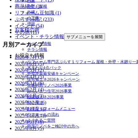
内装
商品紹介 (3)
外壁・屋根
外構
リフォーム豆知識 (1)
小工事
ぷらす1日記 (233)
増築
イベント (54)
お客様の声
その他 (11)
イベント・チラシ情報
サブメニューを展開
イベント情報
月別アーカイブ
チラシ情報
お役立ち情報
2026年7月 (5)
リフォーム専門店ぷらす１リフォーム 屋根・外壁・水廻り一
2026年6月 (5)
水まわり4点パック
2026年5月 (2)
外壁塗装最安値キャンペーン
2026年4月 (5)
住宅省エネ2026キャンペーン
2026年3月 (6)
先進的窓リノベ2026事業
2026年2月 (4)
みらいエコ住宅2026事業
2026年1月 (3)
給湯省エネ2026事業
2025年12月 (6)
安心保証
お得なリフォームメニュー
2025年11月 (4)
リフォームの流れ
2025年10月 (4)
よくあるご質問
2025年9月 (6)
中古リノベをご検討中の方へ
2025年8月 (5)