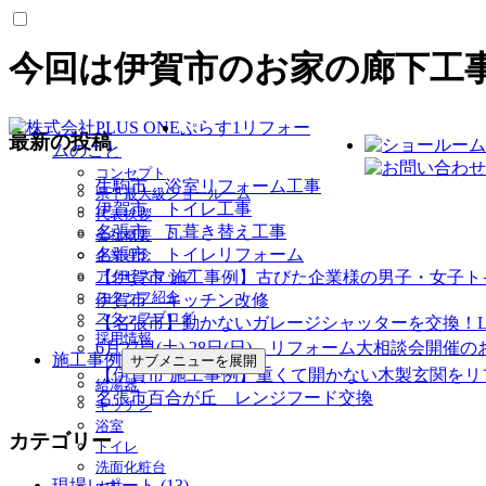
今回は伊賀市のお家の廊下工
ぷらす1リフォー
最新の投稿
ムのこと
コンセプト
生駒市 浴室リフォーム工事
県下最大級ショールーム
伊賀市 トイレ工事
代表挨拶
名張市 瓦葺き替え工事
会社概要
名張市 トイレリフォーム
企業理念
アクセスマップ
【伊賀市 施工事例】古びた企業様の男子・女子
スタッフ紹介
伊賀市 キッチン改修
スタッフブログ
【名張市】動かないガレージシャッターを交換！L
採用情報
6月27日(土) 28日(日) リフォーム大相談会開催
施工事例
サブメニューを展開
【伊賀市 施工事例】重くて開かない木製玄関をリ
給湯器
名張市百合が丘 レンジフード交換
キッチン
浴室
カテゴリー
トイレ
洗面化粧台
現場レポート (13)