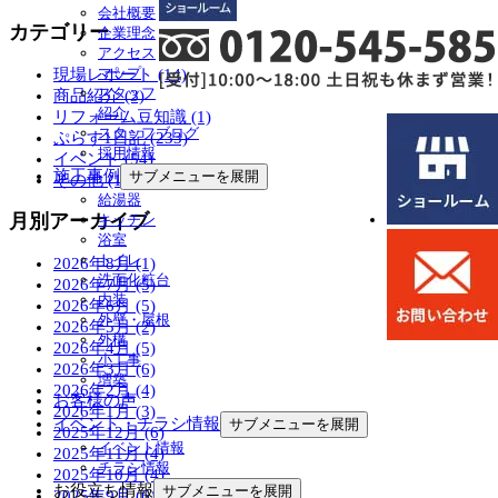
会社概要
カテゴリー
企業理念
アクセス
マップ
現場レポート (14)
スタッフ
商品紹介 (3)
紹介
リフォーム豆知識 (1)
スタッフブログ
ぷらす1日記 (233)
採用情報
イベント (54)
施工事例
サブメニューを展開
その他 (12)
給湯器
月別アーカイブ
キッチン
浴室
トイレ
2026年8月 (1)
洗面化粧台
2026年7月 (5)
内装
2026年6月 (5)
外壁・屋根
2026年5月 (2)
外構
2026年4月 (5)
小工事
2026年3月 (6)
増築
2026年2月 (4)
お客様の声
2026年1月 (3)
イベント・チラシ情報
サブメニューを展開
2025年12月 (6)
イベント情報
2025年11月 (4)
チラシ情報
2025年10月 (4)
お役立ち情報
サブメニューを展開
2025年9月 (6)