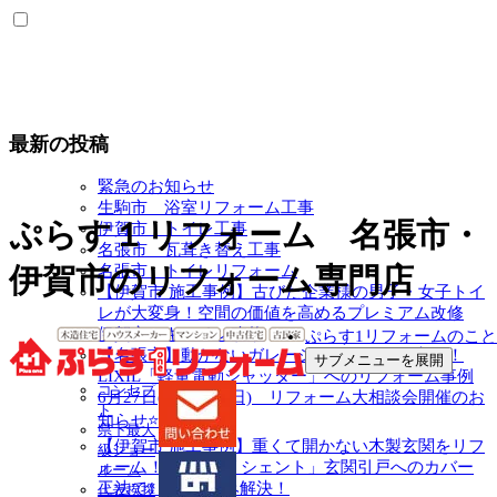
最新の投稿
緊急のお知らせ
生駒市 浴室リフォーム工事
ぷらす１リフォーム 名張市・
伊賀市 トイレ工事
名張市 瓦葺き替え工事
名張市 トイレリフォーム
伊賀市のリフォーム専門店
【伊賀市 施工事例】古びた企業様の男子・女子トイ
レが大変身！空間の価値を高めるプレミアム改修
伊賀市 キッチン改修
ぷらす1リフォームのこと
【名張市】動かないガレージシャッターを交換！
サブメニューを展開
LIXIL「軽量電動シャッター」へのリフォーム事例
コンセプ
6月27日(土) 28日(日) リフォーム大相談会開催のお
ト
知らせ⭐
県下最大
【伊賀市 施工事例】重くて開かない木製玄関をリフ
級ショー
ォーム！LIXIL「リシェント」玄関引戸へのカバー
ルーム
工法で1日でお悩み解決！
代表挨拶