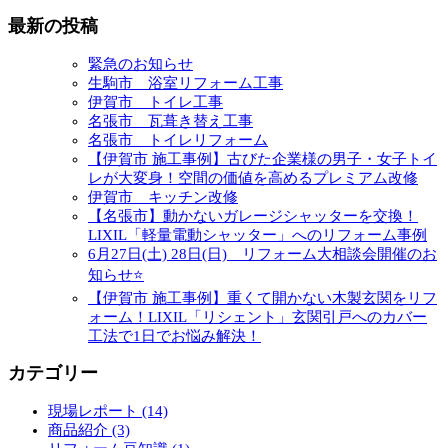
最新の投稿
緊急のお知らせ
生駒市 浴室リフォーム工事
伊賀市 トイレ工事
名張市 瓦葺き替え工事
名張市 トイレリフォーム
【伊賀市 施工事例】古びた企業様の男子・女子トイ
レが大変身！空間の価値を高めるプレミアム改修
伊賀市 キッチン改修
【名張市】動かないガレージシャッターを交換！
LIXIL「軽量電動シャッター」へのリフォーム事例
6月27日(土) 28日(日) リフォーム大相談会開催のお
知らせ⭐
【伊賀市 施工事例】重くて開かない木製玄関をリフ
ォーム！LIXIL「リシェント」玄関引戸へのカバー
工法で1日でお悩み解決！
カテゴリー
現場レポート (14)
商品紹介 (3)