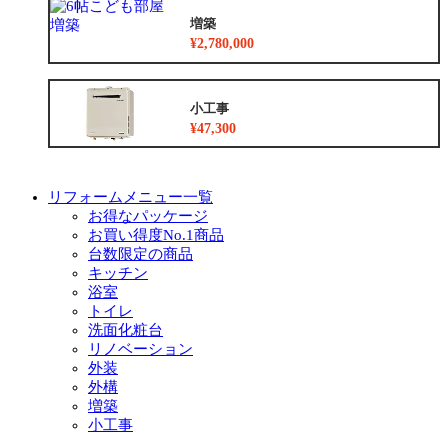
増築
¥2,780,000
小工事
¥47,300
リフォームメニュー一覧
お得なパッケージ
お買い得度No.1商品
台数限定の商品
キッチン
浴室
トイレ
洗面化粧台
リノベーション
外装
外構
増築
小工事