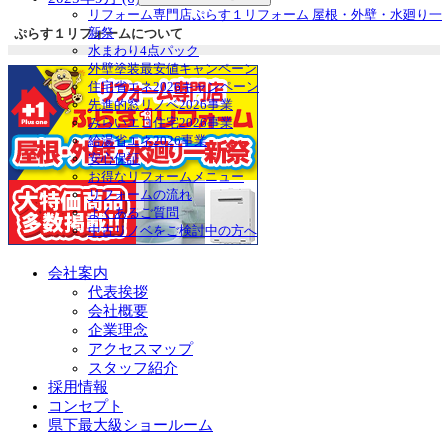
リフォーム専門店ぷらす１リフォーム 屋根・外壁・水廻り一
新祭
ぷらす１リフォームについて
水まわり4点パック
外壁塗装最安値キャンペーン
住宅省エネ2026キャンペーン
先進的窓リノベ2026事業
みらいエコ住宅2026事業
給湯省エネ2026事業
安心保証
お得なリフォームメニュー
リフォームの流れ
よくあるご質問
中古リノベをご検討中の方へ
会社案内
代表挨拶
会社概要
企業理念
アクセスマップ
スタッフ紹介
採用情報
コンセプト
県下最大級ショールーム