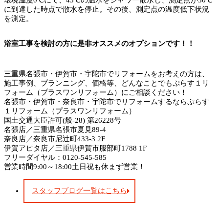
環境温度0℃にて、45℃の温水をシャワー散水し、測定点が30℃
に到達した時点で散水を停止。その後、測定点の温度低下状況
を測定。
浴室工事を検討の方に是非オススメのオプションです！！
三重県名張市・伊賀市・宇陀市でリフォームをお考えの方は、
施工事例、プランニング、価格等、どんなことでもぷらす１リ
フォーム（プラスワンリフォーム）にご相談ください！
名張市・伊賀市・奈良市・宇陀市でリフォームするならぷらす
１リフォーム（プラスワンリフォーム）
国土交通大臣許可(般-28) 第26228号
名張店／三重県名張市夏見89-4
奈良店／奈良市尼辻町433-3 2F
伊賀アピタ店／三重県伊賀市服部町1788 1F
フリーダイヤル：0120-545-585
営業時間9:00～18:00土日祝も休まず営業！
スタッフブログ一覧はこちら