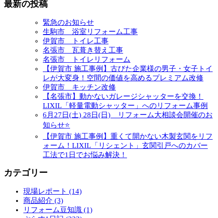
最新の投稿
緊急のお知らせ
生駒市 浴室リフォーム工事
伊賀市 トイレ工事
名張市 瓦葺き替え工事
名張市 トイレリフォーム
【伊賀市 施工事例】古びた企業様の男子・女子トイ
レが大変身！空間の価値を高めるプレミアム改修
伊賀市 キッチン改修
【名張市】動かないガレージシャッターを交換！
LIXIL「軽量電動シャッター」へのリフォーム事例
6月27日(土) 28日(日) リフォーム大相談会開催のお
知らせ⭐
【伊賀市 施工事例】重くて開かない木製玄関をリフ
ォーム！LIXIL「リシェント」玄関引戸へのカバー
工法で1日でお悩み解決！
カテゴリー
現場レポート (14)
商品紹介 (3)
リフォーム豆知識 (1)