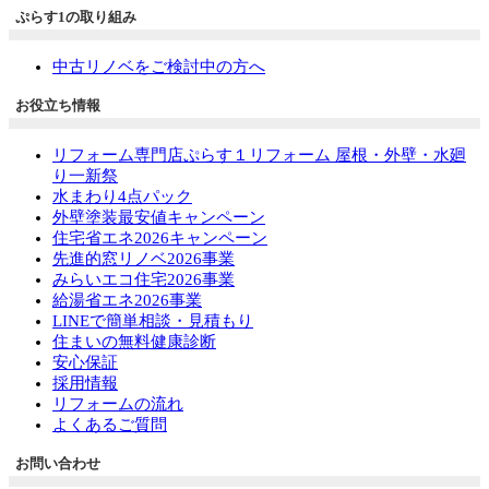
ぷらす1の取り組み
中古リノベをご検討中の方へ
お役立ち情報
リフォーム専門店ぷらす１リフォーム 屋根・外壁・水廻
り一新祭
水まわり4点パック
外壁塗装最安値キャンペーン
住宅省エネ2026キャンペーン
先進的窓リノベ2026事業
みらいエコ住宅2026事業
給湯省エネ2026事業
LINEで簡単相談・見積もり
住まいの無料健康診断
安心保証
採用情報
リフォームの流れ
よくあるご質問
お問い合わせ