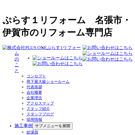
ぷらす１リフォーム 名張市・
伊賀市のリフォーム専門店
ぷらす1リフォー
ム
の
こ
と
コンセプト
県下最大級ショールーム
代表挨拶
会社概要
企業理念
アクセスマップ
スタッフ紹介
スタッフブログ
採用情報
施工事例
サブメニューを展開
給湯器