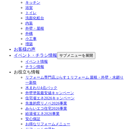
キッチン
浴室
トイレ
洗面化粧台
内装
外壁・屋根
外構
小工事
増築
お客様の声
イベント・チラシ情報
サブメニューを展開
イベント情報
チラシ情報
お役立ち情報
リフォーム専門店ぷらす１リフォーム 屋根・外壁・水廻り
一新祭
水まわり4点パック
外壁塗装最安値キャンペーン
住宅省エネ2026キャンペーン
先進的窓リノベ2026事業
みらいエコ住宅2026事業
給湯省エネ2026事業
安心保証
お得なリフォームメニュー