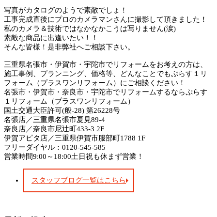
写真がカタログのようで素敵でしょ！
工事完成直後にプロのカメラマンさんに撮影して頂きました！
私のカメラ＆技術ではなかなかこうは写りません(涙)
素敵な商品に出逢いたい！！
そんな皆様！是非弊社へご相談下さい。
三重県名張市・伊賀市・宇陀市でリフォームをお考えの方は、
施工事例、プランニング、価格等、どんなことでもぷらす１リ
フォーム（プラスワンリフォーム）にご相談ください！
名張市・伊賀市・奈良市・宇陀市でリフォームするならぷらす
１リフォーム（プラスワンリフォーム）
国土交通大臣許可(般-28) 第26228号
名張店／三重県名張市夏見89-4
奈良店／奈良市尼辻町433-3 2F
伊賀アピタ店／三重県伊賀市服部町1788 1F
フリーダイヤル：0120-545-585
営業時間9:00～18:00土日祝も休まず営業！
スタッフブログ一覧はこちら