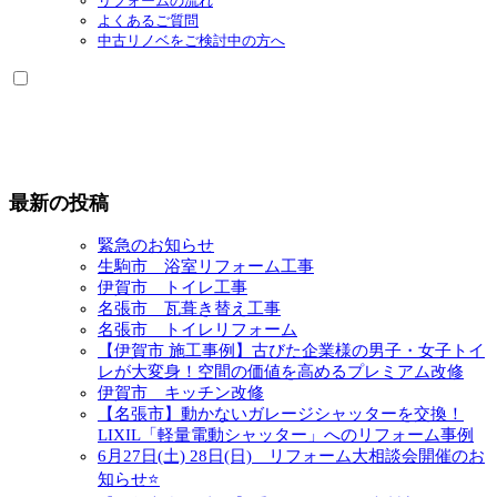
リフォームの流れ
よくあるご質問
中古リノベをご検討中の方へ
最新の投稿
緊急のお知らせ
生駒市 浴室リフォーム工事
伊賀市 トイレ工事
名張市 瓦葺き替え工事
名張市 トイレリフォーム
【伊賀市 施工事例】古びた企業様の男子・女子トイ
レが大変身！空間の価値を高めるプレミアム改修
伊賀市 キッチン改修
【名張市】動かないガレージシャッターを交換！
LIXIL「軽量電動シャッター」へのリフォーム事例
6月27日(土) 28日(日) リフォーム大相談会開催のお
知らせ⭐