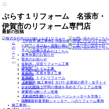
ぷらす１リフォーム 名張市・
伊賀市のリフォーム専門店
最新の投稿
ぷらす1リフォー
【伊賀市 施工事例】洗面台横の壁紙（クロス）のカ
ム
ビ対策！水はね・湿気に強いサニタリーパネルでお
の
手入れラクラク！
こ
夏季休業のお知らせ
と
緊急のお知らせ
生駒市 浴室リフォーム工事
サ
コンセプト
伊賀市 トイレ工事
ブ
県下最大級ショールーム
名張市 瓦葺き替え工事
メ
代表挨拶
ニ
名張市 トイレリフォーム
会社概要
ュ
【伊賀市 施工事例】古びた企業様の男子・女子トイ
企業理念
ー
レが大変身！空間の価値を高めるプレミアム改修
アクセスマップ
を
伊賀市 キッチン改修
スタッフ紹介
展
【名張市】動かないガレージシャッターを交換！
スタッフブログ
開
採用情報
LIXIL「軽量電動シャッター」へのリフォーム事例
施工事例
サ