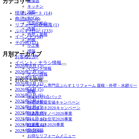
カテゴリー
給湯器
ブ
キッチン
メ
浴室
現場レポート (14)
ニ
トイレ
商品紹介 (3)
ュ
洗面化粧台
リフォーム豆知識 (1)
ー
内装
ぷらす1日記 (233)
を
外壁・屋根
イベント (54)
展
外構
その他 (12)
開
小工事
増築
月別アーカイブ
お客様の声
イベント・チラシ情報
2026年8月 (3)
サ
イベント情報
2026年7月 (5)
ブ
チラシ情報
2026年6月 (5)
メ
お役立ち情報
2026年5月 (2)
ニ
サ
リフォーム専門店ぷらす１リフォーム 屋根・外壁・水廻り一
ュ
2026年4月 (5)
ブ
新祭
ー
メ
2026年3月 (6)
水まわり4点パック
を
ニ
2026年2月 (4)
外壁塗装最安値キャンペーン
展
ュ
2026年1月 (3)
住宅省エネ2026キャンペーン
開
ー
2025年12月 (6)
先進的窓リノベ2026事業
を
2025年11月 (4)
みらいエコ住宅2026事業
展
2025年10月 (4)
給湯省エネ2026事業
開
安心保証
2025年9月 (6)
お得なリフォームメニュー