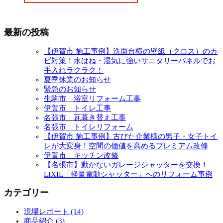
最新の投稿
【伊賀市 施工事例】洗面台横の壁紙（クロス）のカ
ビ対策！水はね・湿気に強いサニタリーパネルでお
手入れラクラク！
夏季休業のお知らせ
緊急のお知らせ
生駒市 浴室リフォーム工事
伊賀市 トイレ工事
名張市 瓦葺き替え工事
名張市 トイレリフォーム
【伊賀市 施工事例】古びた企業様の男子・女子トイ
レが大変身！空間の価値を高めるプレミアム改修
伊賀市 キッチン改修
【名張市】動かないガレージシャッターを交換！
LIXIL「軽量電動シャッター」へのリフォーム事例
カテゴリー
現場レポート (14)
商品紹介 (3)