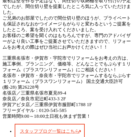
最初は壁を作る予定はなく、間仕切り収納棚を取り付けの予定
でしたが、間仕切り壁を提案したところ気に入っていただけま
した。
ご兄弟のお部屋でしたので間仕切り壁のほうが、プライベート
も保証されなおかつイメージもがらりと変わるというご提案を
したところ、案を受け入れてくださいました。
お客様のご希望を聞くのはもちろんですが、専門のアドバイザ
ーがより良い工事をご提案させていただきますので、リフォー
ムをお考えの際はぜひ当社にお声かけください！！
三重県名張市・伊賀市・宇陀市でリフォームをお考えの方は、
施工事例、プランニング、価格等、どんなことでもぷらす１リ
フォーム（プラスワンリフォーム）にご相談ください！
名張市・伊賀市・奈良市・宇陀市でリフォームするならぷらす
１リフォーム（プラスワンリフォーム） 国土交通大臣許可
(般-28) 第26228号
名張店／三重県名張市夏見89-4
奈良店／奈良市尼辻町433-3 2F
伊賀アピタ店／三重県伊賀市服部町1788 1F
フリーダイヤル：0120-545-585
営業時間9:00～18:00土日祝も休まず営業！
スタッフブログ一覧はこちら