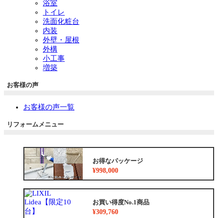
浴室
トイレ
洗面化粧台
内装
外壁・屋根
外構
小工事
増築
お客様の声
お客様の声一覧
リフォームメニュー
お得なパッケージ
¥998,000
お買い得度No.1商品
¥309,760