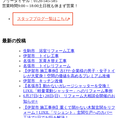
フリーダイヤル：0120-545-585
営業時間9:00～18:00土日祝も休まず営業！
スタッフブログ一覧はこちら
最新の投稿
生駒市 浴室リフォーム工事
伊賀市 トイレ工事
名張市 瓦葺き替え工事
名張市 トイレリフォーム
【伊賀市 施工事例】古びた企業様の男子・女子トイ
レが大変身！空間の価値を高めるプレミアム改修
伊賀市 キッチン改修
【名張市】動かないガレージシャッターを交換！
LIXIL「軽量電動シャッター」へのリフォーム事例
6月27日(土) 28日(日) リフォーム大相談会開催のお
知らせ⭐
【伊賀市 施工事例】重くて開かない木製玄関をリフ
ォーム！LIXIL「リシェント」玄関引戸へのカバー
工法で1日でお悩み解決！