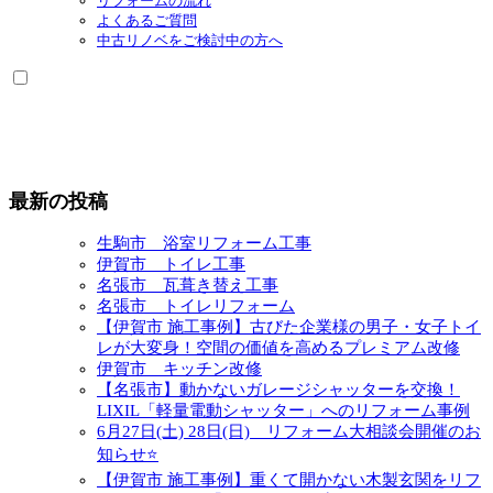
リフォームの流れ
よくあるご質問
中古リノベをご検討中の方へ
最新の投稿
生駒市 浴室リフォーム工事
伊賀市 トイレ工事
名張市 瓦葺き替え工事
名張市 トイレリフォーム
【伊賀市 施工事例】古びた企業様の男子・女子トイ
レが大変身！空間の価値を高めるプレミアム改修
伊賀市 キッチン改修
【名張市】動かないガレージシャッターを交換！
LIXIL「軽量電動シャッター」へのリフォーム事例
6月27日(土) 28日(日) リフォーム大相談会開催のお
知らせ⭐
【伊賀市 施工事例】重くて開かない木製玄関をリフ