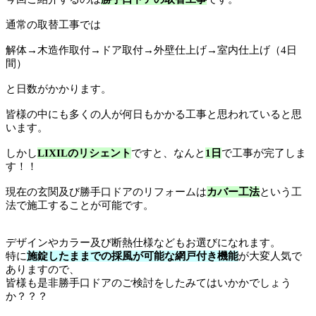
通常の取替工事では
解体→木造作取付→ドア取付→外壁仕上げ→室内仕上げ（4日
間）
と日数がかかります。
皆様の中にも多くの人が何日もかかる工事と思われていると思
います。
しかし
LIXILのリシェント
ですと、なんと
1日
で工事が完了しま
す！！
現在の玄関及び勝手口ドアのリフォームは
カバー工法
という工
法で施工することが可能です。
デザインやカラー及び断熱仕様などもお選びになれます。
特に
施錠したままでの採風が可能な網戸付き機能
が大変人気で
ありますので、
皆様も是非勝手口ドアのご検討をしたみてはいかかでしょう
か？？？