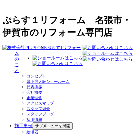
ぷらす１リフォーム 名張市・
伊賀市のリフォーム専門店
ぷらす1リフォー
ム
の
こ
と
コンセプト
県下最大級ショールーム
代表挨拶
会社概要
企業理念
アクセスマップ
スタッフ紹介
スタッフブログ
採用情報
施工事例
サブメニューを展開
給湯器