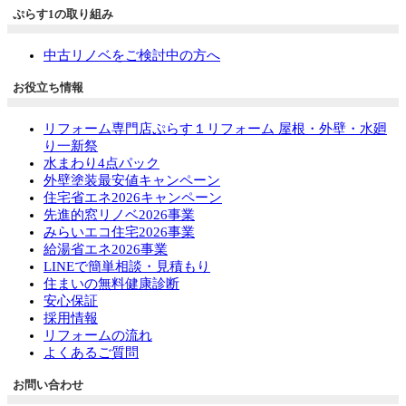
ぷらす1の取り組み
中古リノベをご検討中の方へ
お役立ち情報
リフォーム専門店ぷらす１リフォーム 屋根・外壁・水廻
り一新祭
水まわり4点パック
外壁塗装最安値キャンペーン
住宅省エネ2026キャンペーン
先進的窓リノベ2026事業
みらいエコ住宅2026事業
給湯省エネ2026事業
LINEで簡単相談・見積もり
住まいの無料健康診断
安心保証
採用情報
リフォームの流れ
よくあるご質問
お問い合わせ