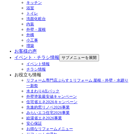
キッチン
浴室
トイレ
洗面化粧台
内装
外壁・屋根
外構
小工事
増築
お客様の声
イベント・チラシ情報
サブメニューを展開
イベント情報
チラシ情報
お役立ち情報
リフォーム専門店ぷらす１リフォーム 屋根・外壁・水廻り
一新祭
水まわり4点パック
外壁塗装最安値キャンペーン
住宅省エネ2026キャンペーン
先進的窓リノベ2026事業
みらいエコ住宅2026事業
給湯省エネ2026事業
安心保証
お得なリフォームメニュー