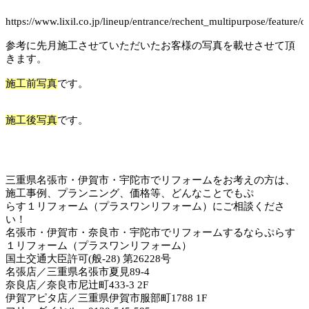
https://www.lixil.co.jp/lineup/entrance/rechent_multipurpose/feature/
参考に先月施工させていただいたお客様の写真を載せさせて頂
きます。
施工前写真
です。
施工後写真
です。
三重県名張市・伊賀市・宇陀市でリフォームをお考えの方は、
施工事例、プランニング、価格等、どんなことでもぷ
らす１リフォーム（プラスワンリフォーム）にご相談くださ
い！
名張市・伊賀市・奈良市・宇陀市でリフォームするならぷらす
１リフォーム（プラスワンリフォーム）
国土交通大臣許可(般-28) 第26228号
名張店／三重県名張市夏見89-4
奈良店／奈良市尼辻町433-3 2F
伊賀アピタ店／三重県伊賀市服部町1788 1F