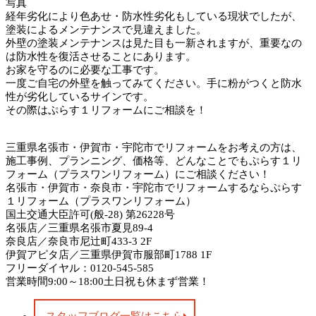
写真
経年劣化により色あせ・防水性劣化もしている現状でしたが、
塗装によるメンテナンスで見違えました。
外壁の塗装メンテナンスは見た目も一新されますが、重要なの
は防水性を復活させることにあります。
お家を守るのに必要な工事です。
一度ご自宅の外壁を触ってみてください。手に粉がつくと防水
性が劣化しているサインです。
その際はぷらす１リフォームにご相談を！
三重県名張市・伊賀市・宇陀市でリフォームをお考えの方は、
施工事例、プランニング、価格等、どんなことでもぷらす１リ
フォーム（プラスワンリフォーム）にご相談ください！
名張市・伊賀市・奈良市・宇陀市でリフォームするならぷらす
１リフォーム（プラスワンリフォーム）
国土交通大臣許可(般-28) 第26228号
名張店／三重県名張市夏見89-4
奈良店／奈良市尼辻町433-3 2F
伊賀アピタ店／三重県伊賀市服部町1788 1F
フリーダイヤル：0120-545-585
営業時間9:00～18:00土日祝も休まず営業！