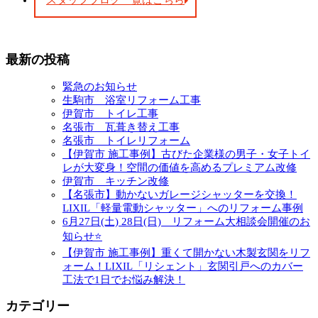
スタッフブログ一覧はこちら
最新の投稿
緊急のお知らせ
生駒市 浴室リフォーム工事
伊賀市 トイレ工事
名張市 瓦葺き替え工事
名張市 トイレリフォーム
【伊賀市 施工事例】古びた企業様の男子・女子トイ
レが大変身！空間の価値を高めるプレミアム改修
伊賀市 キッチン改修
【名張市】動かないガレージシャッターを交換！
LIXIL「軽量電動シャッター」へのリフォーム事例
6月27日(土) 28日(日) リフォーム大相談会開催のお
知らせ⭐
【伊賀市 施工事例】重くて開かない木製玄関をリフ
ォーム！LIXIL「リシェント」玄関引戸へのカバー
工法で1日でお悩み解決！
カテゴリー