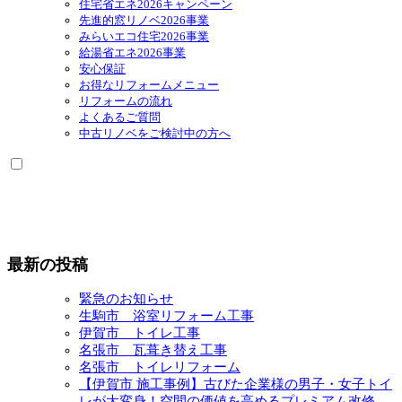
住宅省エネ2026キャンペーン
先進的窓リノベ2026事業
みらいエコ住宅2026事業
給湯省エネ2026事業
安心保証
お得なリフォームメニュー
リフォームの流れ
よくあるご質問
中古リノベをご検討中の方へ
最新の投稿
緊急のお知らせ
生駒市 浴室リフォーム工事
伊賀市 トイレ工事
名張市 瓦葺き替え工事
名張市 トイレリフォーム
【伊賀市 施工事例】古びた企業様の男子・女子トイ
レが大変身！空間の価値を高めるプレミアム改修