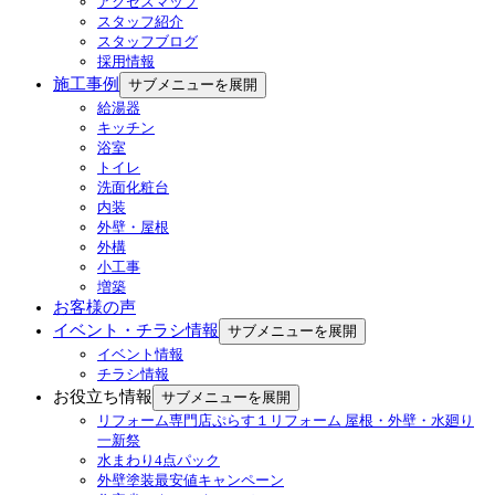
アクセスマップ
スタッフ紹介
スタッフブログ
採用情報
施工事例
サブメニューを展開
給湯器
キッチン
浴室
トイレ
洗面化粧台
内装
外壁・屋根
外構
小工事
増築
お客様の声
イベント・チラシ情報
サブメニューを展開
イベント情報
チラシ情報
お役立ち情報
サブメニューを展開
リフォーム専門店ぷらす１リフォーム 屋根・外壁・水廻り
一新祭
水まわり4点パック
外壁塗装最安値キャンペーン