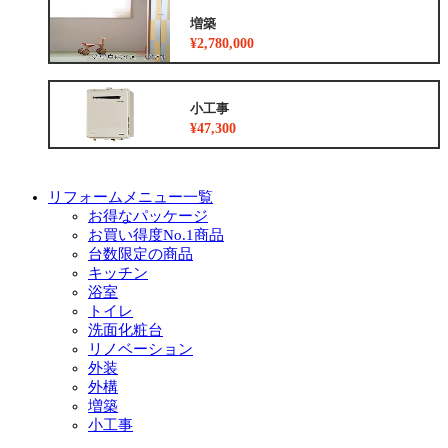
増築
¥2,780,000
小工事
¥47,300
リフォームメニュー一覧
お得なパッケージ
お買い得度No.1商品
台数限定の商品
キッチン
浴室
トイレ
洗面化粧台
リノベーション
外装
外構
増築
小工事