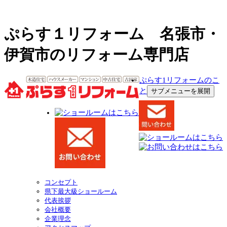
ぷらす１リフォーム 名張市・
伊賀市のリフォーム専門店
ぷらす1リフォームのこ
と
サブメニューを展開
コンセプト
県下最大級ショールーム
代表挨拶
会社概要
企業理念