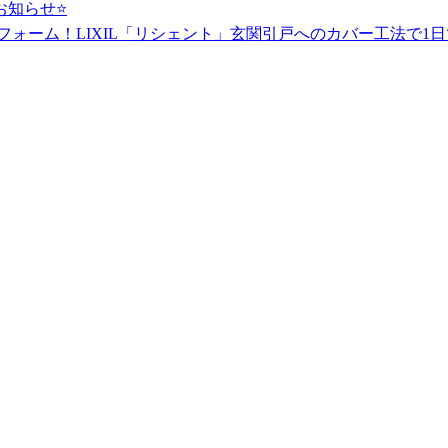
のお知らせ⭐
フォーム！LIXIL「リシェント」玄関引戸へのカバー工法で1