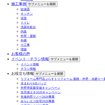
施工事例
サブメニューを展開
給湯器
キッチン
浴室
トイレ
洗面化粧台
内装
外壁・屋根
外構
小工事
増築
お客様の声
イベント・チラシ情報
サブメニューを展開
イベント情報
チラシ情報
お役立ち情報
サブメニューを展開
リフォーム専門店ぷらす１リフォーム 屋根・外壁・水廻り一
水まわり4点パック
外壁塗装最安値キャンペーン
住宅省エネ2026キャンペーン
先進的窓リノベ2026事業
みらいエコ住宅2026事業