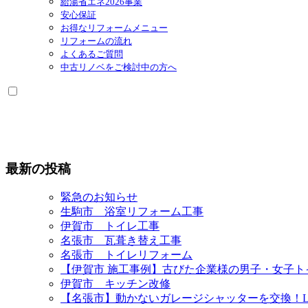
給湯省エネ2026事業
安心保証
お得なリフォームメニュー
リフォームの流れ
よくあるご質問
中古リノベをご検討中の方へ
最新の投稿
緊急のお知らせ
生駒市 浴室リフォーム工事
伊賀市 トイレ工事
名張市 瓦葺き替え工事
名張市 トイレリフォーム
【伊賀市 施工事例】古びた企業様の男子・女子
伊賀市 キッチン改修
【名張市】動かないガレージシャッターを交換！L