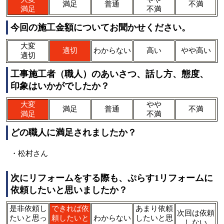
満足
普通
不満
満足
不満
今回の施工金額についてお聞かせください。
大変
適切
わからない
高い
やや高い
適切
工事施工者（職人）のあいさつ、話し方、態度、
印象はいかがでしたか？
大変
やや
満足
普通
不満
満足
不満
どの職人に満足されましたか？
・松村さん
次にリフォームをする際も、ぷらす1リフォームに
依頼したいと思いましたか？
是非依頼し
できれば依
あまり依頼
次回は依頼
たいと思っ
頼したいと
わからない
したいと思
しない