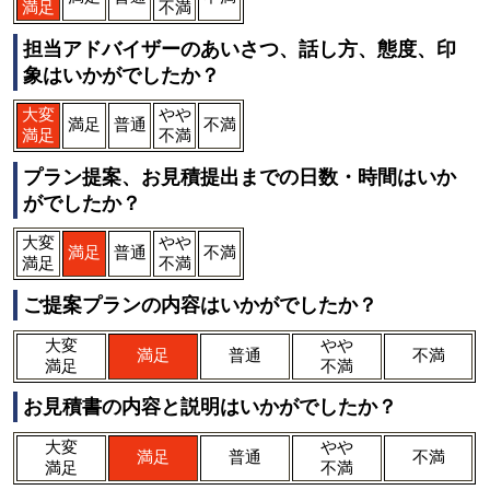
満足
不満
担当アドバイザーのあいさつ、話し方、態度、印
象はいかがでしたか？
大変
やや
満足
普通
不満
満足
不満
プラン提案、お見積提出までの日数・時間はいか
がでしたか？
大変
やや
満足
普通
不満
満足
不満
ご提案プランの内容はいかがでしたか？
大変
やや
満足
普通
不満
満足
不満
お見積書の内容と説明はいかがでしたか？
大変
やや
満足
普通
不満
満足
不満