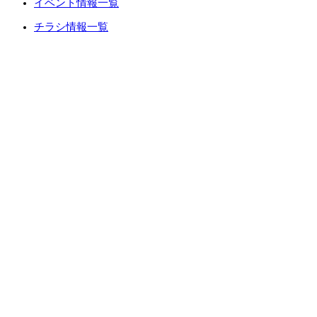
イベント情報一覧
チラシ情報一覧
ぷらす1の取り組み
中古リノベをご検討中の方へ
お役立ち情報
リフォーム専門店ぷらす１リフォーム 屋根・外壁・水廻
り一新祭
水まわり4点パック
外壁塗装最安値キャンペーン
住宅省エネ2026キャンペーン
先進的窓リノベ2026事業
みらいエコ住宅2026事業
給湯省エネ2026事業
LINEで簡単相談・見積もり
住まいの無料健康診断
安心保証
採用情報
リフォームの流れ