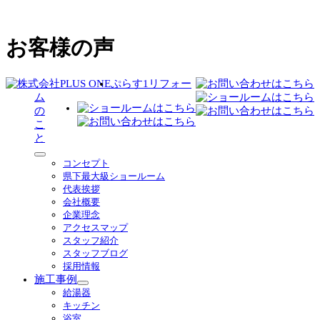
お客様の声
ぷらす1リフォー
ム
の
こ
と
サ
コンセプト
ブ
県下最大級ショールーム
メ
代表挨拶
ニ
会社概要
ュ
企業理念
ー
アクセスマップ
を
スタッフ紹介
展
スタッフブログ
開
採用情報
施工事例
サ
給湯器
ブ
キッチン
メ
浴室