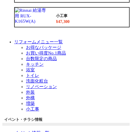
小工事
¥47,300
リフォームメニュー一覧
お得なパッケージ
お買い得度No.1商品
台数限定の商品
キッチン
浴室
トイレ
洗面化粧台
リノベーション
外装
外構
増築
小工事
イベント・チラシ情報