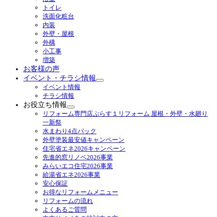
ニ
トイレ
ュ
洗面化粧台
ー
内装
を
外壁・屋根
展
外構
開
小工事
増築
お客様の声
イベント・チラシ情報
サ
イベント情報
ブ
チラシ情報
メ
お役立ち情報
ニ
サ
リフォーム専門店ぷらす１リフォーム 屋根・外壁・水廻り
ュ
ブ
一新祭
ー
メ
水まわり4点パック
を
ニ
外壁塗装最安値キャンペーン
展
ュ
住宅省エネ2026キャンペーン
開
ー
先進的窓リノベ2026事業
を
みらいエコ住宅2026事業
展
給湯省エネ2026事業
開
安心保証
お得なリフォームメニュー
リフォームの流れ
よくあるご質問