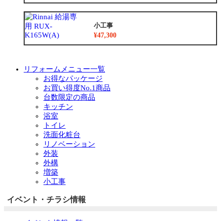
小工事
¥47,300
リフォームメニュー一覧
お得なパッケージ
お買い得度No.1商品
台数限定の商品
キッチン
浴室
トイレ
洗面化粧台
リノベーション
外装
外構
増築
小工事
イベント・チラシ情報