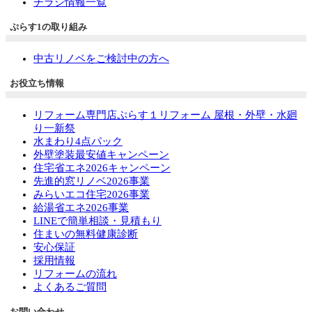
チラシ情報一覧
ぷらす1の取り組み
中古リノベをご検討中の方へ
お役立ち情報
リフォーム専門店ぷらす１リフォーム 屋根・外壁・水廻
り一新祭
水まわり4点パック
外壁塗装最安値キャンペーン
住宅省エネ2026キャンペーン
先進的窓リノベ2026事業
みらいエコ住宅2026事業
給湯省エネ2026事業
LINEで簡単相談・見積もり
住まいの無料健康診断
安心保証
採用情報
リフォームの流れ
よくあるご質問
お問い合わせ