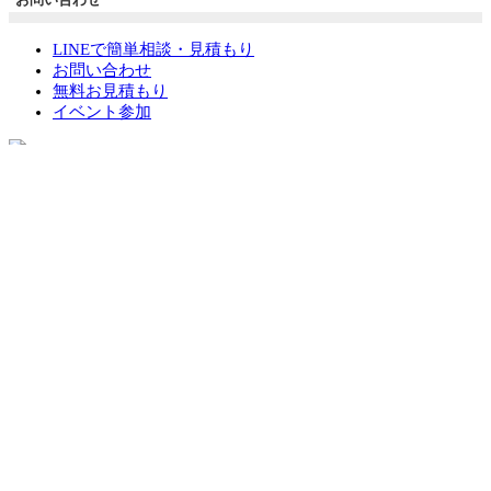
LINEで簡単相談・見積もり
お問い合わせ
無料お見積もり
イベント参加
HOME
よくあるご質問
リフォームするに当たって、規制や申請
が必要ですか？
Q
リフォームするに当たって、規制や申請
が必要ですか？
A
戸建住宅の場合は「建築基準法」の内容を事前にチェックする
必要があります。