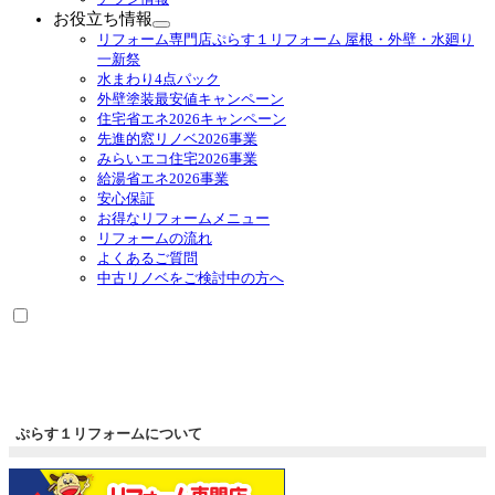
メ
お役立ち情報
ニ
サ
リフォーム専門店ぷらす１リフォーム 屋根・外壁・水廻り
ュ
ブ
一新祭
ー
メ
水まわり4点パック
を
ニ
外壁塗装最安値キャンペーン
展
ュ
住宅省エネ2026キャンペーン
開
ー
先進的窓リノベ2026事業
を
みらいエコ住宅2026事業
展
給湯省エネ2026事業
開
安心保証
お得なリフォームメニュー
リフォームの流れ
よくあるご質問
中古リノベをご検討中の方へ
ぷらす１リフォームについて