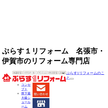
ぷらす１リフォーム 名張市・
伊賀市のリフォーム専門店
ぷらす1リフォームのこ
と
サ
コンセ
ブ
プト
メ
県下最
ニ
大級シ
ュ
ョール
ー
ーム
を