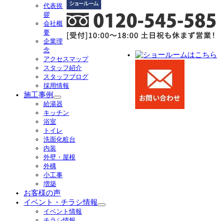
代表挨
展
拶
開
会社概
要
企業理
念
アクセスマップ
スタッフ紹介
スタッフブログ
採用情報
施工事例
サ
給湯器
ブ
キッチン
メ
浴室
ニ
トイレ
ュ
洗面化粧台
ー
内装
を
外壁・屋根
展
外構
開
小工事
増築
お客様の声
イベント・チラシ情報
サ
イベント情報
ブ
チラシ情報