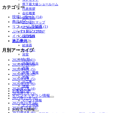
ブ
県下最大級ショールーム
カテゴリー
メ
代表挨拶
ニ
会社概要
ュ
現場レポート (14)
企業理念
ー
商品紹介 (3)
アクセスマップ
を
リフォーム豆知識 (1)
スタッフ紹介
展
ぷらす1日記 (233)
スタッフブログ
開
イベント (54)
採用情報
施工事例
その他 (12)
サ
給湯器
ブ
月別アーカイブ
キッチン
メ
浴室
ニ
トイレ
2026年8月 (1)
ュ
洗面化粧台
2026年7月 (5)
ー
内装
2026年6月 (5)
を
外壁・屋根
2026年5月 (2)
展
外構
2026年4月 (5)
開
小工事
2026年3月 (6)
増築
2026年2月 (4)
お客様の声
2026年1月 (3)
イベント・チラシ情報
2025年12月 (6)
サ
イベント情報
2025年11月 (4)
ブ
チラシ情報
2025年10月 (4)
メ
お役立ち情報
2025年9月 (6)
ニ
サ