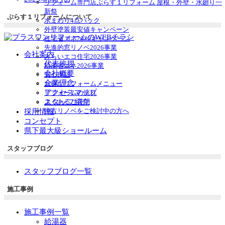
リフォーム専門店ぷらす１リフォーム 屋根・外壁・水廻り一
ュ
ブ
新祭
ぷらす１リフォームについて
ー
メ
水まわり4点パック
を
ニ
外壁塗装最安値キャンペーン
展
ュ
住宅省エネ2026キャンペーン
開
ー
先進的窓リノベ2026事業
を
会社案内
みらいエコ住宅2026事業
展
代表挨拶
給湯省エネ2026事業
開
会社概要
安心保証
企業理念
お得なリフォームメニュー
アクセスマップ
リフォームの流れ
スタッフ紹介
よくあるご質問
中古リノベをご検討中の方へ
採用情報
コンセプト
県下最大級ショールーム
スタッフブログ
スタッフブログ一覧
施工事例
施工事例一覧
給湯器