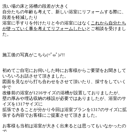
洗い場の床と浴槽の段差が大きく
自分たちの年齢も考えて、新しい浴室にリフォームする際に、
段差を軽減したり
浴室に手すりを付けたりと今の浴室にはなく
これから自分たち
が使っていく事を考えてリフォームしたい
とご相談を受けまし
た。
施工後の写真がこちら(=ﾟωﾟ)ﾉ!!
初めてご自宅にお伺いした時にお客様からご要望をお聞きして
いろいろお話させて頂きました。
図面を見ながら打ち合わせをさせて頂いたり、採寸をしていく
中で
改修前の浴室が1216サイズの浴槽が設置しておりましたが、
壁の厚みや埋込収納の移設が必要ではありましたが、浴室のサ
イズを1317サイズに
拡張できることが分かり今回は浴室プランを1317のサイズに拡
張する内容でお客様にご提案させて頂きました。
お客様も当初は浴室が大きく出来るとは思ってもいなかったの
で、