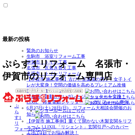
最新の投稿
緊急のお知らせ
生駒市 浴室リフォーム工事
ぷらす１リフォーム 名張市・
伊賀市 トイレ工事
名張市 瓦葺き替え工事
名張市 トイレリフォーム
伊賀市のリフォーム専門店
【伊賀市 施工事例】古びた企業様の男子・女子トイ
レが大変身！空間の価値を高めるプレミアム改修
伊賀市 キッチン改修
【名張市】動かないガレージシャッターを交換！
LIXIL「軽量電動シャッター」へのリフォーム事例
ぷ
6月27日(土) 28日(日) リフォーム大相談会開催のお
ら
知らせ⭐
す1
【伊賀市 施工事例】重くて開かない木製玄関をリフ
リ
ォーム！LIXIL「リシェント」玄関引戸へのカバー
フォームのこと
工法で1日でお悩み解決！
サ
コンセプト