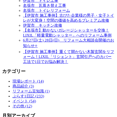
伊賀市 トイレ工事
名張市 瓦葺き替え工事
名張市 トイレリフォーム
【伊賀市 施工事例】古びた企業様の男子・女子トイ
レが大変身！空間の価値を高めるプレミアム改修
伊賀市 キッチン改修
【名張市】動かないガレージシャッターを交換！
LIXIL「軽量電動シャッター」へのリフォーム事例
6月27日(土) 28日(日) リフォーム大相談会開催のお
知らせ⭐
【伊賀市 施工事例】重くて開かない木製玄関をリフ
ォーム！LIXIL「リシェント」玄関引戸へのカバー
工法で1日でお悩み解決！
カテゴリー
現場レポート (14)
商品紹介 (3)
リフォーム豆知識 (1)
ぷらす1日記 (233)
イベント (54)
その他 (12)
月別アーカイブ