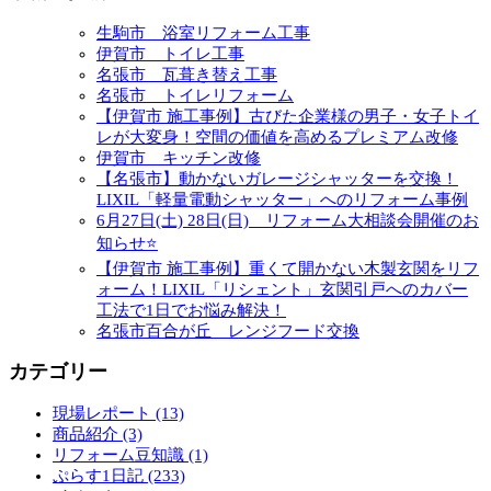
生駒市 浴室リフォーム工事
伊賀市 トイレ工事
名張市 瓦葺き替え工事
名張市 トイレリフォーム
【伊賀市 施工事例】古びた企業様の男子・女子トイ
レが大変身！空間の価値を高めるプレミアム改修
伊賀市 キッチン改修
【名張市】動かないガレージシャッターを交換！
LIXIL「軽量電動シャッター」へのリフォーム事例
6月27日(土) 28日(日) リフォーム大相談会開催のお
知らせ⭐
【伊賀市 施工事例】重くて開かない木製玄関をリフ
ォーム！LIXIL「リシェント」玄関引戸へのカバー
工法で1日でお悩み解決！
名張市百合が丘 レンジフード交換
カテゴリー
現場レポート (13)
商品紹介 (3)
リフォーム豆知識 (1)
ぷらす1日記 (233)