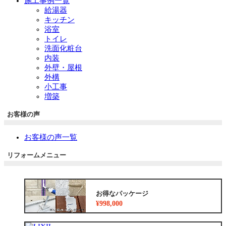
施工事例一覧
給湯器
キッチン
浴室
トイレ
洗面化粧台
内装
外壁・屋根
外構
小工事
増築
お客様の声
お客様の声一覧
リフォームメニュー
お得なパッケージ
¥998,000