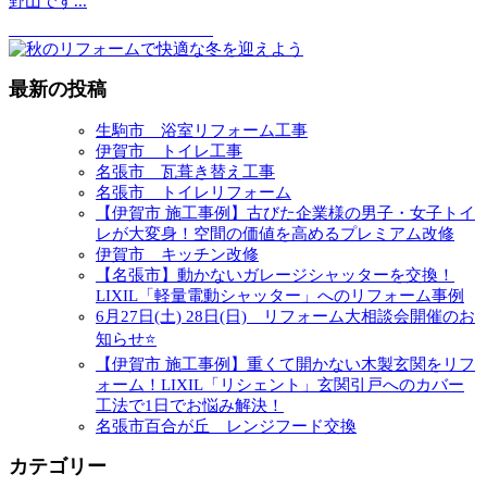
野山です
...
最新の投稿
生駒市 浴室リフォーム工事
伊賀市 トイレ工事
名張市 瓦葺き替え工事
名張市 トイレリフォーム
【伊賀市 施工事例】古びた企業様の男子・女子トイ
レが大変身！空間の価値を高めるプレミアム改修
伊賀市 キッチン改修
【名張市】動かないガレージシャッターを交換！
LIXIL「軽量電動シャッター」へのリフォーム事例
6月27日(土) 28日(日) リフォーム大相談会開催のお
知らせ⭐
【伊賀市 施工事例】重くて開かない木製玄関をリフ
ォーム！LIXIL「リシェント」玄関引戸へのカバー
工法で1日でお悩み解決！
名張市百合が丘 レンジフード交換
カテゴリー