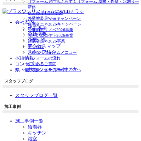
リフォーム専門店ぷらす１リフォーム 屋根・外壁・水廻り一
ュ
ブ
新祭
ー
メ
水まわり4点パック
を
ニ
外壁塗装最安値キャンペーン
会社案内
展
ュ
住宅省エネ2026キャンペーン
開
代表挨拶
ー
先進的窓リノベ2026事業
を
会社概要
みらいエコ住宅2026事業
展
企業理念
給湯省エネ2026事業
開
アクセスマップ
安心保証
スタッフ紹介
お得なリフォームメニュー
採用情報
リフォームの流れ
コンセプト
よくあるご質問
中古リノベをご検討中の方へ
県下最大級ショールーム
スタッフブログ
スタッフブログ一覧
施工事例
施工事例一覧
給湯器
キッチン
浴室