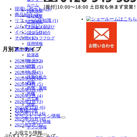
ルーム
ー
現場レポート (14)
代表挨拶
を
商品紹介 (3)
会社概要
展
リフォーム豆知識 (1)
企業理念
開
ぷらす1日記 (233)
アクセスマップ
イベント (54)
スタッフ紹介
その他 (12)
スタッフブログ
採用情報
月別アーカイブ
施工事例
サ
給湯器
ブ
キッチン
2026年8月 (2)
メ
浴室
2026年7月 (5)
ニ
トイレ
2026年6月 (5)
ュ
洗面化粧台
2026年5月 (2)
ー
内装
2026年4月 (5)
を
外壁・屋根
2026年3月 (6)
展
外構
2026年2月 (4)
開
小工事
2026年1月 (3)
増築
2025年12月 (6)
お客様の声
2025年11月 (4)
イベント・チラシ情報
2025年10月 (4)
サ
イベント情報
2025年9月 (6)
ブ
チラシ情報
メ
お役立ち情報
ぷらす１リフォームについて
ニ
サ