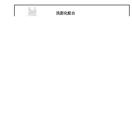
洗面化粧台
¥36,300
リノベーション
¥8,783,500~
外装
¥1,024,000~
外構
¥247,000
増築
¥2,780,000