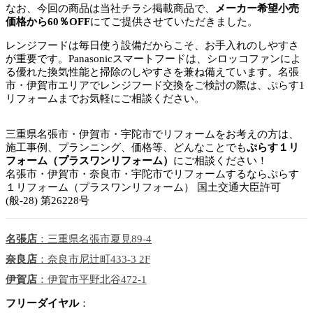
なお、今回の商品は当社チラシ掲載商品で、
メーカー希望小売
価格から60％OFF
にてご提供させていただきました。
レンジフードは毎日使う設備だからこそ、お手入れのしやすさ
が重要です。Panasonicスマートフードは、シロッコファンによ
る優れた換気性能と掃除のしやすさを兼ね備えています。名張
市・伊賀市エリアでレンジフード交換をご検討の際は、ぷらす1
リフォームまでお気軽にご相談ください。
三重県名張市・伊賀市・宇陀市でリフォームをお考えの方は、
施工事例、プランニング、価格等、どんなことでも
ぷらす１リ
フォーム（プラスワンリフォーム）
にご相談ください！
名張市・伊賀市・奈良市・宇陀市でリフォームするならぷらす
１リフォーム（プラスワンリフォーム） 国土交通大臣許可
(般-28) 第26228号
名張店
：三重県名張市夏見89-4
奈良店
：奈良市尼辻町433-3 2F
伊賀店
：伊賀市平野北谷472-1
フリーダイヤル
：