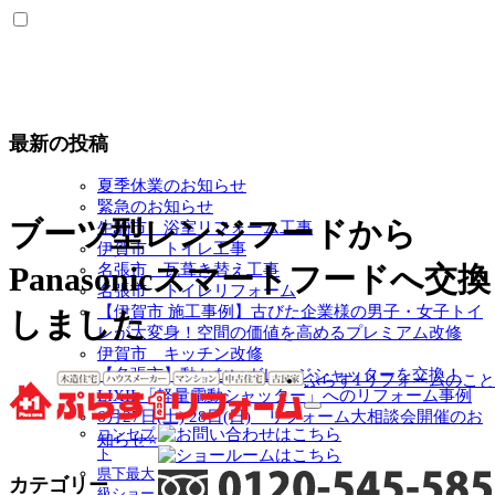
最新の投稿
夏季休業のお知らせ
緊急のお知らせ
ブーツ型レンジフードから
生駒市 浴室リフォーム工事
伊賀市 トイレ工事
名張市 瓦葺き替え工事
Panasonicスマートフードへ交換
名張市 トイレリフォーム
【伊賀市 施工事例】古びた企業様の男子・女子トイ
しました
レが大変身！空間の価値を高めるプレミアム改修
伊賀市 キッチン改修
【名張市】動かないガレージシャッターを交換！
ぷらす1リフォームのこと
LIXIL「軽量電動シャッター」へのリフォーム事例
サ
6月27日(土) 28日(日) リフォーム大相談会開催のお
コンセプ
ブ
知らせ⭐
ト
メ
県下最大
ニ
カテゴリー
級ショー
ュ