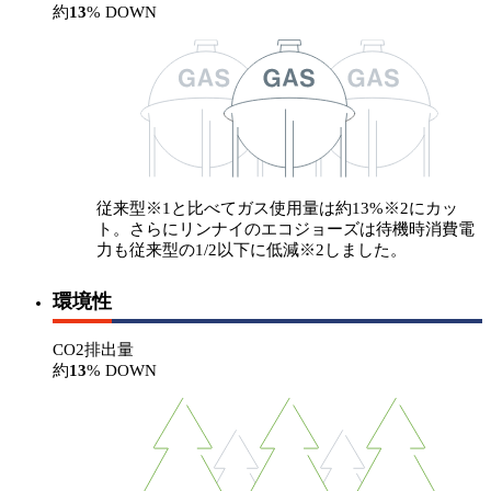
約
13
% DOWN
従来型
※1
と比べてガス使用量は約13%
※2
にカッ
ト。さらにリンナイのエコジョーズは待機時消費電
力も従来型の1/2以下に低減
※2
しました。
環境性
CO2排出量
約
13
% DOWN