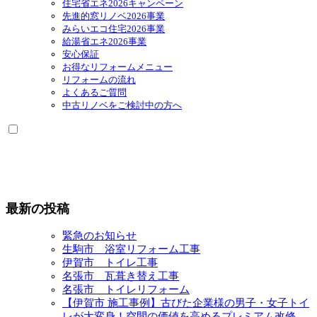
住宅省エネ2026キャンペーン
先進的窓リノベ2026事業
みらいエコ住宅2026事業
給湯省エネ2026事業
安心保証
お得なリフォームメニュー
リフォームの流れ
よくあるご質問
中古リノベをご検討中の方へ
最新の投稿
緊急のお知らせ
生駒市 浴室リフォーム工事
伊賀市 トイレ工事
名張市 瓦葺き替え工事
名張市 トイレリフォーム
【伊賀市 施工事例】古びた企業様の男子・女子トイ
レが大変身！空間の価値を高めるプレミアム改修