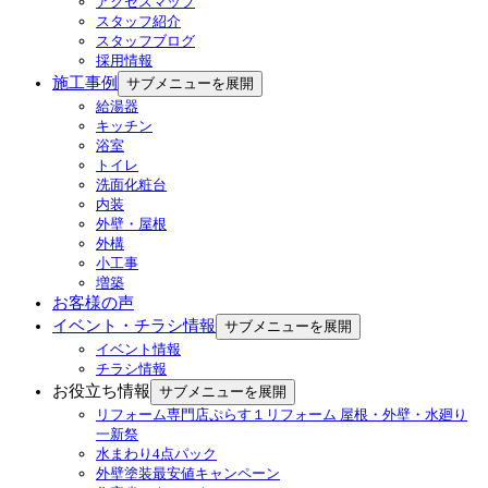
アクセスマップ
スタッフ紹介
スタッフブログ
採用情報
施工事例
サブメニューを展開
給湯器
キッチン
浴室
トイレ
洗面化粧台
内装
外壁・屋根
外構
小工事
増築
お客様の声
イベント・チラシ情報
サブメニューを展開
イベント情報
チラシ情報
お役立ち情報
サブメニューを展開
リフォーム専門店ぷらす１リフォーム 屋根・外壁・水廻り
一新祭
水まわり4点パック
外壁塗装最安値キャンペーン