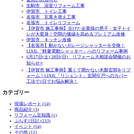
緊急のお知らせ
生駒市 浴室リフォーム工事
伊賀市 トイレ工事
名張市 瓦葺き替え工事
名張市 トイレリフォーム
【伊賀市 施工事例】古びた企業様の男子・女子トイ
レが大変身！空間の価値を高めるプレミアム改修
伊賀市 キッチン改修
【名張市】動かないガレージシャッターを交換！
LIXIL「軽量電動シャッター」へのリフォーム事例
6月27日(土) 28日(日) リフォーム大相談会開催のお
知らせ⭐
【伊賀市 施工事例】重くて開かない木製玄関をリフ
ォーム！LIXIL「リシェント」玄関引戸へのカバー
工法で1日でお悩み解決！
カテゴリー
現場レポート (14)
商品紹介 (3)
リフォーム豆知識 (1)
ぷらす1日記 (233)
イベント (54)
その他 (12)