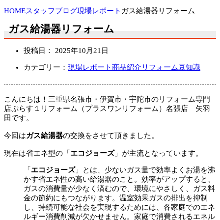
HOME
スタッフブログ
現場レポート
ガス給湯器リフォーム
ガス給湯器リフォーム
投稿日：
2025年10月21日
カテゴリー：
現場レポート
商品紹介
リフォーム豆知識
こんにちは！三重県名張市・伊賀市・宇陀市のリフォーム専門
店ぷらす１リフォーム（プラスワンリフォーム）名張店 矢羽
田です。
今回は
ガス給湯器
の交換をさせて頂きました。
現在は省エネ型の「
エコジョーズ
」が主流となっています。
「
エコジョーズ
」とは、少ないガス量で効率よくお湯を沸
かす省エネ性の高い給湯器のこと。効率がアップすると、
ガスの消費量が少なく済むので、環境にやさしく、ガス料
金の節約にもつながります。温室効果ガスの排出を抑制
し、持続可能な社会を実現するためには、各家庭でのエネ
ルギー消費削減が欠かせません。家庭で消費されるエネル