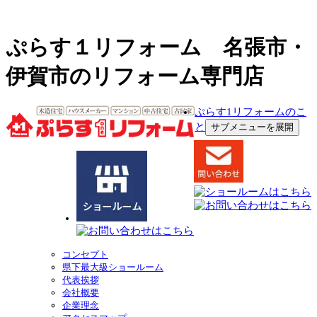
ぷらす１リフォーム 名張市・
伊賀市のリフォーム専門店
ぷらす1リフォームのこ
と
サブメニューを展開
コンセプト
県下最大級ショールーム
代表挨拶
会社概要
企業理念